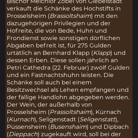
Bischof Melchior Zobel von Giebelstadt
verkauft die Schänke des Hochstifts in
Prosselsheim (
Brassoltshaim
) mit den
dazugehörigen Privilegien und der
Hofreite, die von Bede, Huhn und
Frondienst sowie sonstigen dörflichen
Abgaben befreit ist, für 275 Gulden
urtätlich an Bernhard Klapp (
Klapp
) und
dessen Erben. Diese sollen jährlich an
Petri Cathedra (22. Februar) zwölf Gulden
und ein Fastnachtshuhn leisten. Die
Schänke soll auch bei einem
Besitzwechsel als Lehen empfangen und
der fällige Handlohn abgegeben werden.
Der Wein, der außerhalb von
Prosselsheim (
Prassoltshaim
), Kürnach
(
Kurnach
), Seligenstadt (
Seligenstatt
),
Püssensheim (
Busenshaim
) und Dipbach
(
Dieppach
) zugekauft wird, soll bei der