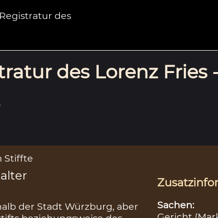
egistratur des
ratur des Lorenz Fries 
.
Stiffte
alter
Zusatzinfo
Sachen:
rhalb der Stadt Würzburg, aber
Gericht (Mar
tifts beziehungsweise des