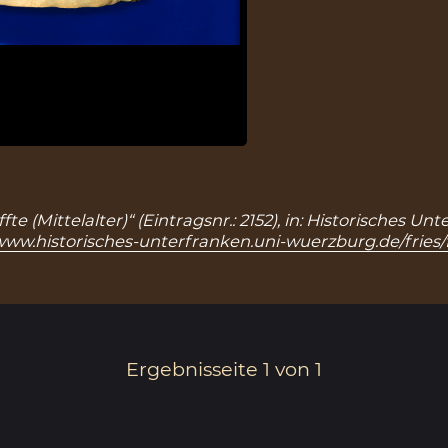
fte (Mittelalter)“ (Eintragsnr.: 2152), in: Historisches
/www.historisches-unterfranken.uni-wuerzburg.de/fries/f
Ergebnisseite 1 von 1
1