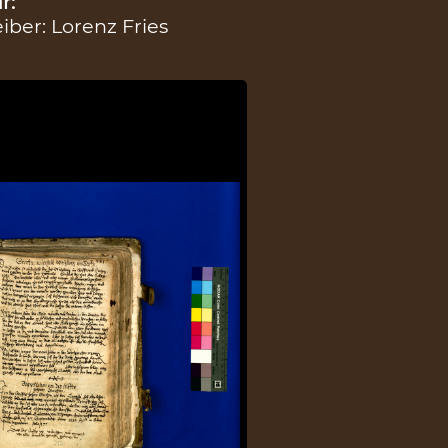
r:
eiber: Lorenz Fries