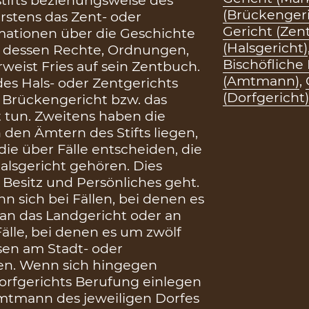
(Brückengeri
stens das Zent- oder
Gericht (Zen
rmationen über die Geschichte
(Halsgericht)
r dessen Rechte, Ordnungen,
Bischöfliche 
weist Fries auf sein Zentbuch.
(Amtmann)
,
es Hals- oder Zentgerichts
(Dorfgericht)
 Brückengericht bzw. das
 tun. Zweitens haben die
n den Ämtern des Stifts liegen,
die über Fälle entscheiden, die
Halsgericht gehören. Dies
m Besitz und Persönliches geht.
n sich bei Fällen, bei denen es
 an das Landgericht oder an
älle, bei denen es um zwölf
sen am Stadt- oder
en. Wenn sich hingegen
orfgerichts Berufung einlegen
Amtmann des jeweiligen Dorfes