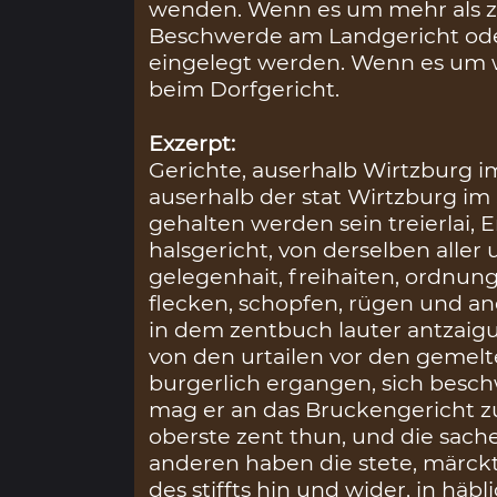
wenden. Wenn es um mehr als z
Beschwerde am Landgericht oder
eingelegt werden. Wenn es um we
beim Dorfgericht.
Exzerpt:
Gerichte, auserhalb Wirtzburg im
auserhalb der stat Wirtzburg im
gehalten werden sein treierlai, E
halsgericht, von derselben alle
gelegenhait, freihaiten, ordnu
flecken, schopfen, rügen und an
in dem zentbuch lauter antzai
von den urtailen vor den gemelt
burgerlich ergangen, sich besc
mag er an das Bruckengericht zu
oberste zent thun, und die sach
anderen haben die stete, märck
des stiffts hin und wider, in hä