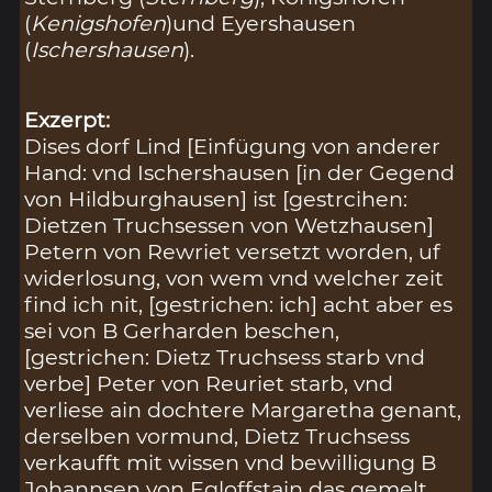
(
Kenigshofen
)und Eyershausen
(
Ischershausen
).
Exzerpt:
Dises dorf Lind [Einfügung von anderer
Hand: vnd Ischershausen [in der Gegend
von Hildburghausen] ist [gestrcihen:
Dietzen Truchsessen von Wetzhausen]
Petern von Rewriet versetzt worden, uf
widerlosung, von wem vnd welcher zeit
find ich nit, [gestrichen: ich] acht aber es
sei von B Gerharden beschen,
[gestrichen: Dietz Truchsess starb vnd
verbe] Peter von Reuriet starb, vnd
verliese ain dochtere Margaretha genant,
derselben vormund, Dietz Truchsess
verkaufft mit wissen vnd bewilligung B
Johannsen von Egloffstain das gemelt