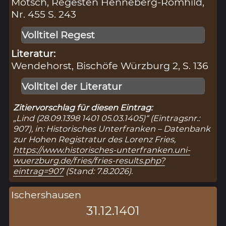
Mötsch, Regesten Henneberg-Römhild,
Nr. 455 S. 243
Volltitel Regest
Literatur:
Wendehorst, Bischöfe Würzburg 2, S. 136
Volltitel der Literatur
Zitiervorschlag für diesen Eintrag:
„Lind (28.09.1398 1401 05.03.1405)“ (Eintragsnr.:
907), in: Historisches Unterfranken – Datenbank
zur Hohen Registratur des Lorenz Fries,
https://www.historisches-unterfranken.uni-
wuerzburg.de/fries/fries-results.php?
eintrag=907
(Stand: 7.8.2026).
Ischershausen
31.12.1401