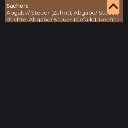
Sachen:
Abgabe/ Steuer (Zehnt)
,
Abgabe/ Steuer
,
Rechte
,
Abgabe/ Steuer (Gefälle)
,
Rechte
(Nutzungsrecht)
,
Güter
,
Pfand
(Verpfändung)
,
Kauf/ Verkauf
,
Pfand
Zitiervorschlag für diesen Eintrag:
„Ischershausen (31.12.1401)“ (Eintragsnr.: 3860), in:
Historisches Unterfranken – Datenbank zur
Hohen Registratur des Lorenz Fries,
https://www.historisches-unterfranken.uni-
wuerzburg.de/fries/fries-results.php?
eintrag=3860
(Stand: 7.8.2026).
Ergebnisseite 1 von 1