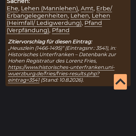
Sachen:
Ehe
,
Lehen (Mannlehen)
,
Amt
,
Erbe/
Erbangelegenheiten
,
Lehen
,
Lehen
(Heimfall/ Ledigwerdung)
,
Pfand
(Verpfändung)
,
Pfand
Zitiervorschlag für diesen Eintrag:
„Heuszlein (1466-1495)“ (Eintragsnr.: 3541), in:
Historisches Unterfranken – Datenbank zur
Hohen Registratur des Lorenz Fries,
https://www.historisches-unterfranken.uni-
wuerzburg.de/fries/fries-results.php?
eintrag=3541
(Stand: 10.8.2026).
Ergebnisseite 1 von 1
1