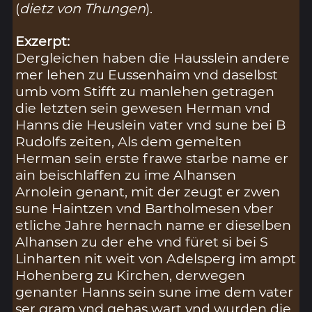
(
dietz von Thungen
).
Exzerpt:
Dergleichen haben die Hausslein andere
mer lehen zu Eussenhaim vnd daselbst
umb vom Stifft zu manlehen getragen
die letzten sein gewesen Herman vnd
Hanns die Heuslein vater vnd sune bei B
Rudolfs zeiten, Als dem gemelten
Herman sein erste frawe starbe name er
ain beischlaffen zu ime Alhansen
Arnolein genant, mit der zeugt er zwen
sune Haintzen vnd Bartholmesen vber
etliche Jahre hernach name er dieselben
Alhansen zu der ehe vnd füret si bei S
Linharten nit weit von Adelsperg im ampt
Hohenberg zu Kirchen, derwegen
genanter Hanns sein sune ime dem vater
ser gram vnd gehas wart vnd wurden die