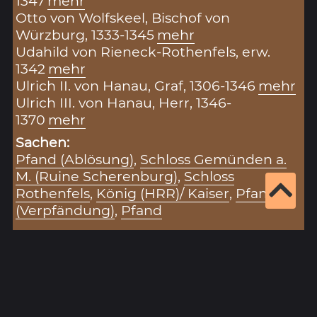
1347
mehr
Otto von Wolfskeel, Bischof von
Würzburg, 1333-1345
mehr
Udahild von Rieneck-Rothenfels, erw.
1342
mehr
Ulrich II. von Hanau, Graf, 1306-1346
mehr
Ulrich III. von Hanau, Herr, 1346-
1370
mehr
Sachen:
Pfand (Ablösung)
,
Schloss Gemünden a.
M. (Ruine Scherenburg)
,
Schloss
Rothenfels
,
König (HRR)/ Kaiser
,
Pfand
(Verpfändung)
,
Pfand
Zitiervorschlag für diesen Eintrag:
„Gemunde am Main (12.09.1346)“ (Eintragsnr.:
2050), in: Historisches Unterfranken –
Datenbank zur Hohen Registratur des Lorenz
Fries,
https://www.historisches-
unterfranken.uni-wuerzburg.de/fries/fries-