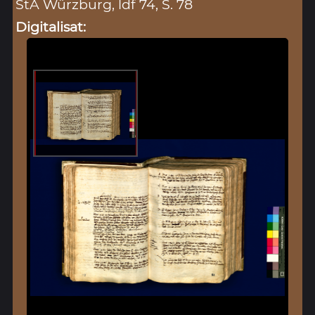
StA Würzburg, ldf 74, S. 78
Digitalisat: