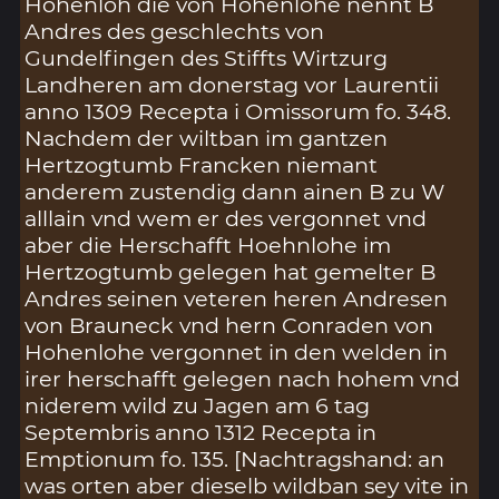
Hohenloh die von Hohenlohe nennt B
Andres des geschlechts von
Gundelfingen des Stiffts Wirtzurg
Landheren am donerstag vor Laurentii
anno 1309 Recepta i Omissorum fo. 348.
Nachdem der wiltban im gantzen
Hertzogtumb Francken niemant
anderem zustendig dann ainen B zu W
alllain vnd wem er des vergonnet vnd
aber die Herschafft Hoehnlohe im
Hertzogtumb gelegen hat gemelter B
Andres seinen veteren heren Andresen
von Brauneck vnd hern Conraden von
Hohenlohe vergonnet in den welden in
irer herschafft gelegen nach hohem vnd
niderem wild zu Jagen am 6 tag
Septembris anno 1312 Recepta in
Emptionum fo. 135. [Nachtragshand: an
was orten aber dieselb wildban sey vite in