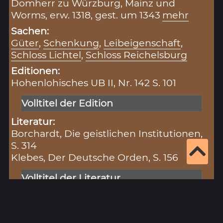
Domherr zu Würzburg, Mainz und
Worms, erw. 1318, gest. um 1343
mehr
Sachen:
Güter
,
Schenkung
,
Leibeigenschaft
,
Schloss Lichtel
,
Schloss Reichelsburg
Editionen:
Hohenlohisches UB II, Nr. 142 S. 101
Volltitel der Edition
Literatur:
Borchardt, Die geistlichen Institutionen,
S. 314
Klebes, Der Deutsche Orden, S. 156
Volltitel der Literatur
Zitiervorschlag für diesen Eintrag:
„Liental (08.11.1318)“ (Eintragsnr.: 879), in:
Historisches Unterfranken – Datenbank zur