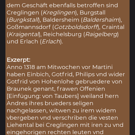
dem Geschäft ebenfalls betroffen sind
Creglingen (
Kreglingen
), Burgstall
(
Burgkstall
), Baldersheim (
Baldershaim
),
Goßmannsdorf (
Gotzboldsdorff
), Craintal
(
Kraigental
), Reichelsburg (
Raigelberg
)
und Erlach (
Erlach
).
Exzerpt:
Anno 1318 am Mitwochen vor Martini
haben Einbich, Gotfrid, Philips vnd wider
Gotfrid von Hohenlohe gebruedere von
Braunek genant, frawen Offenien
[Einfügung: von Taubers] weiland hern
Andres ihres brueders seligen
nachgelassen, witwen zu irem widem
vbergeben vnd verschriben die vesten
Liehental bei Creglingen mit iren zu vnd
eingehorigen rechten leuten vnd