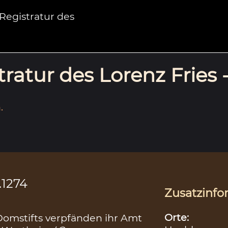
egistratur des
ratur des Lorenz Fries 
.
.1274
Zusatzinfo
Orte:
Domstifts verpfänden ihr Amt