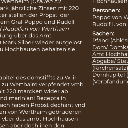
Hochhausen
 Wertheim (
Grauen zu
Mark jährzliche Zinsen mit 220
Personen:
er stellen der Propst, der
Poppo von We
dern Graf Poppo und Rudolf
Rudolf I. von
 Rudolfen von Werthaim
Sachen:
ndung über das Amt
Pfand (Ablös
 Mark Silber wieder ausgelöst
Dom/ Domkap
zu Hochhausen behalten sie
Amt Hochha
Abgabe/ Ste
(Kirchensatz
Domkapitel 
itel des domstiffts zu W. ir
(Verpfändun
 zu Werthaim verpfendet vmb
 mit 220 marcken wider ab
nd mariniani Recepta in
rnach haben Probst dechant vnd
fen von Werthaim gebruderen
n vber das ambt Hochhausen
ösen aber doch inen den