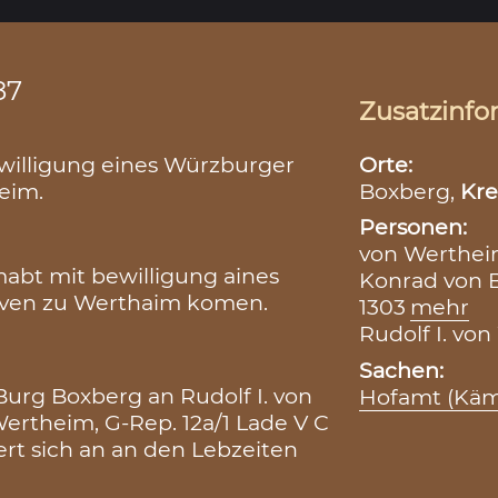
87
Zusatzinfo
Orte:
lligung eines Würzburger
Boxberg,
Kre
eim.
Personen:
von Werthei
mabt mit bewilligung aines
Konrad von B
raven zu Werthaim komen.
1303
mehr
Rudolf I. von
Sachen:
urg Boxberg an Rudolf I. von
Hofamt (Kä
ertheim, G-Rep. 12a/1 Lade V C
ert sich an an den Lebzeiten