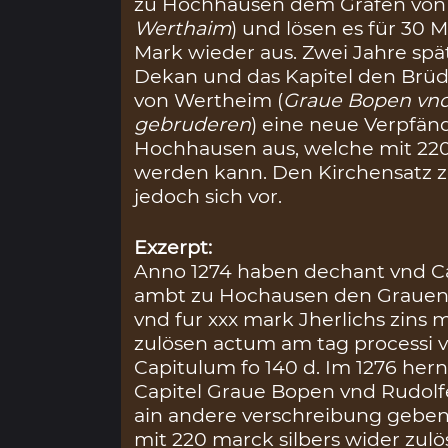
zu Hochhausen dem Grafen von
Werthaim
) und lösen es für 30 
Mark wieder aus. Zwei Jahre spät
Dekan und das Kapitel den Brü
von Wertheim (
Graue Bopen vnd
gebruderen
) eine neue Verpfä
Hochhausen aus, welche mit 220
werden kann. Den Kirchensatz 
jedoch sich vor.
Exzerpt:
Anno 1274 haben dechant vnd Cap
ambt zu Hochausen den Grauen
vnd fur xxx mark Jherlichs zins
zulösen actum am tag processi v
Capitulum fo 140 d. Im 1276 he
Capitel Graue Bopen vnd Rudol
ain andere verschreibung gebe
mit 220 marck silbers wider zul