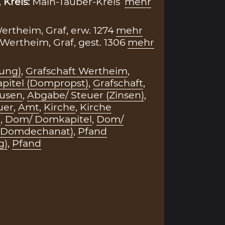
,
Kreis:
Main-Tauber-Kreis
mehr
rtheim, Graf, erw. 1274
mehr
 Wertheim, Graf, gest. 1306
mehr
ung)
,
Grafschaft Wertheim
,
itel (Dompropst)
,
Grafschaft
,
usen
,
Abgabe/ Steuer (Zinsen)
,
uer
,
Amt
,
Kirche
,
Kirche
)
,
Dom/ Domkapitel
,
Dom/
(Domdechanat)
,
Pfand
g)
,
Pfand