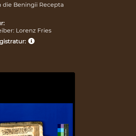
n die Beningii Recepta
r:
eiber: Lorenz Fries
istratur: