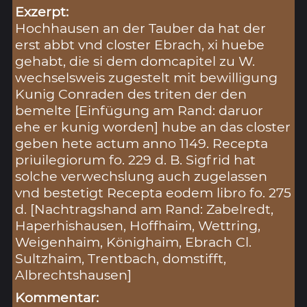
Exzerpt:
Hochhausen an der Tauber da hat der
erst abbt vnd closter Ebrach, xi huebe
gehabt, die si dem domcapitel zu W.
wechselsweis zugestelt mit bewilligung
Kunig Conraden des triten der den
bemelte [Einfügung am Rand: daruor
ehe er kunig worden] hube an das closter
geben hete actum anno 1149. Recepta
priuilegiorum fo. 229 d. B. Sigfrid hat
solche verwechslung auch zugelassen
vnd bestetigt Recepta eodem libro fo. 275
d. [Nachtragshand am Rand: Zabelredt,
Haperhishausen, Hoffhaim, Wettring,
Weigenhaim, Könighaim, Ebrach Cl.
Sultzhaim, Trentbach, domstifft,
Albrechtshausen]
Kommentar: