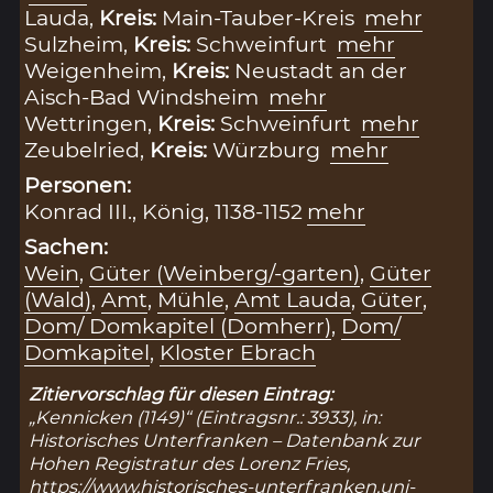
Lauda,
Kreis:
Main-Tauber-Kreis
mehr
Sulzheim,
Kreis:
Schweinfurt
mehr
Weigenheim,
Kreis:
Neustadt an der
Aisch-Bad Windsheim
mehr
Wettringen,
Kreis:
Schweinfurt
mehr
Zeubelried,
Kreis:
Würzburg
mehr
Personen:
Konrad III., König, 1138-1152
mehr
Sachen:
Wein
,
Güter (Weinberg/-garten)
,
Güter
(Wald)
,
Amt
,
Mühle
,
Amt Lauda
,
Güter
,
Dom/ Domkapitel (Domherr)
,
Dom/
Domkapitel
,
Kloster Ebrach
Zitiervorschlag für diesen Eintrag:
„Kennicken (1149)“ (Eintragsnr.: 3933), in:
Historisches Unterfranken – Datenbank zur
Hohen Registratur des Lorenz Fries,
https://www.historisches-unterfranken.uni-