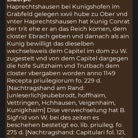
Haprechtshausen bei Kunigshofen im
Grabfeld gelegen xxvii hube zu Ober vnd
vnter Haprechtshausen hat Kunig Conrat
der trit ehe er an das Reich komen, dem
closter Ebrach geben vnd darnach als ain
Kunig bewilligt das dieselben
wechselsweis dem Capitel im dom zu W.
zugestelt vnd von dem Capitel dargegen
die höfe Sultzhaim vnd Trutbach dem
closter vbergaben worden anno 1149
Recepta priuilegiorum fo. 229 d.
[Nachtragshand am Rand:
[unleserlich]eubebrodt, hoffhaim,
Vettringen, Hchhausen, Veigenhaim,
Kunigkhaim] Dise verwechselung hat B.
Sigfrid von W. bei des zeiten es
beschehen bestetigt eo. lib. priuileg. fo
275 d. [Nachtragshand: Capitulari fol. 121,