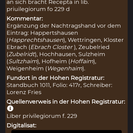
an sich bracht Recepta in lib.
priuilegiorum fo 229 d
Kommentar:
Ergänzung der Nachtragshand vor dem
Eintrag: Happertshausen
(
Happrechtshausen
), Wettringen, Kloster
Ebrach (
Ebrach Closter
), Zeubelried
(
Zubelridt
), Hochhausen, Sulzheim
(
Sultzhaim
), Hofheim (
Hoffaim
),
Weigenheim (
Wegenhaim
).
Fundort in der Hohen Registratur:
Standbuch 1011, Folio: 417r, Schreiber:
Lorenz Fries
Quellenverweis in der Hohen Registratur:
Liber privilegiorum f. 229
Digitalisat: