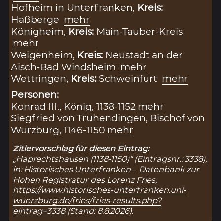
Hofheim in Unterfranken,
Kreis:
Haßberge
mehr
Königheim,
Kreis:
Main-Tauber-Kreis
mehr
Weigenheim,
Kreis:
Neustadt an der
Aisch-Bad Windsheim
mehr
Wettringen,
Kreis:
Schweinfurt
mehr
Personen:
Konrad III., König, 1138-1152
mehr
Siegfried von Truhendingen, Bischof von
Würzburg, 1146-1150
mehr
Zitiervorschlag für diesen Eintrag:
„Haprechtshausen (1138-1150)“ (Eintragsnr.: 3338),
in: Historisches Unterfranken – Datenbank zur
Hohen Registratur des Lorenz Fries,
https://www.historisches-unterfranken.uni-
wuerzburg.de/fries/fries-results.php?
eintrag=3338
(Stand: 8.8.2026).