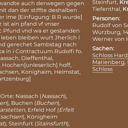
Steinfurt,
Kre
n wandte auch derwegen gegen
Tiefenthal,
Kr
it dan der stiffte deshalben
 er ime [Einfügung: B R wurde]
Personen:
 ist ain pfand vf vnser
Rudolf von S
 c Pfund vnd wa er gestanden
Würzburg, 1
 leben bleiben wurt Jherlich l
Werner von H
und gerechet Sambstag nach
Sachen:
in i Contractuum Rudolfi fo.
Schloss Har
ssach, Dieffenthal,
Marienberg
,
 Hochen[unleserlich] hoff,
Schloss
tsachsen, Konighaim, Helmstat,
artzenburg]
Orte: Nassach (
Nassach
),
gen
), Buchen (
Buchen
),
arstetten
, Erfeld Hof (
Erfelt
tsachsen
), Königheim
at
), Steinfurt (
Stainsfurth
),