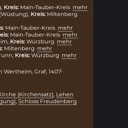
g,
Kreis:
Main-Tauber-Kreis
mehr
(Wüstung),
Kreis:
Miltenberg
s:
Main-Tauber-Kreis
mehr
eis:
Main-Tauber-Kreis
mehr
eim,
Kreis:
Würzburg
mehr
s:
Miltenberg
mehr
runn,
Kreis:
Würzburg
mehr
n Wertheim, Graf, 1407-
Kirche (Kirchensatz)
,
Lehen
agung)
,
Schloss Freudenberg