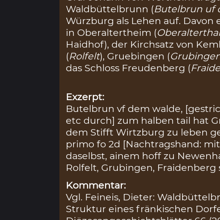
Waldbüttelbrunn (
Butelbrun uf
Würzburg als Lehen auf. Davon e
in Oberaltertheim (
Oberaltertha
Haidhof), der Kirchsatz von Kem
(
Rolfelt
), Gruebingen (
Grubinge
das Schloss Freudenberg (
Fraid
Exzerpt:
Butelbrun vf dem walde, [gestric
etc durch] zum halben tail hat
dem Stifft Wirtzburg zu leben 
primo fo 2d [Nachtragshand: mit
daselbst, ainem hoff zu Newenha
Rolfelt, Grubingen, Fraidenberg 
Kommentar:
Vgl. Feineis, Dieter: Waldbüttel
Struktur eines fränkischen Dorf