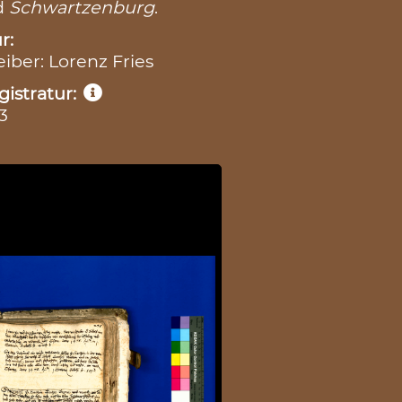
d
Schwartzenburg
.
r:
eiber: Lorenz Fries
istratur:
3