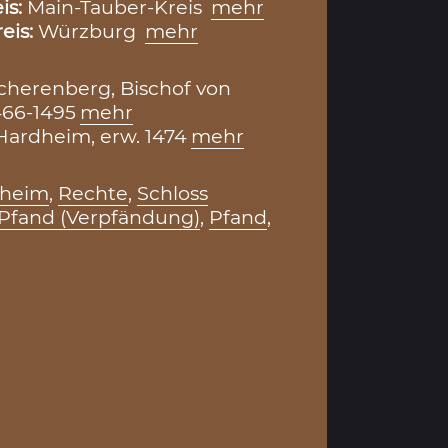
is:
Main-Tauber-Kreis
mehr
eis:
Würzburg
mehr
cherenberg, Bischof von
466-1495
mehr
ardheim, erw. 1474
mehr
dheim
,
Rechte
,
Schloss
Pfand (Verpfändung)
,
Pfand
,