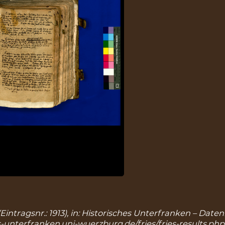
 (Eintragsnr.: 1913), in: Historisches Unterfranken – Da
s-unterfranken.uni-wuerzburg.de/fries/fries-results.php