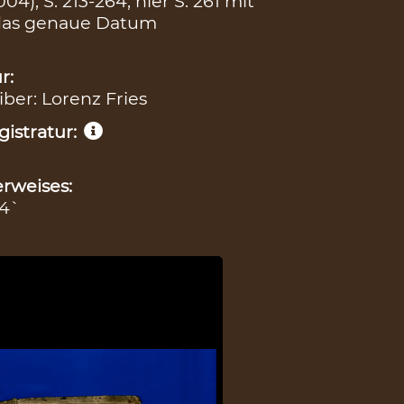
4), S. 213-264, hier S. 261 mit
h das genaue Datum
r:
iber: Lorenz Fries
istratur:
rweises:
 4`