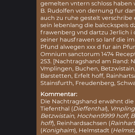
gemelten vntern schloss habe
B. Rudolfen von dernung fur dam
auch zu ruhe gestelt verschribe
sein lebenlang die balcckspeis dz
frawenberg vnd dartzu Jerlich i
seiner hausfrawen so lanf die im
Pfund alwegen xxx d fur ain Pf
Omnium sanctorum 1474 Recepta 
253. [Nachtragshand am Rand: Na
Vmplingen, Buchen, Betzwistain,
Barstetten, Erfelt hoff, Rainhar
Stainsfurth, Freudenberg, Schw
Kommentar:
Die Nachtragshand erwähnt die 
Tiefenthal (
Dieffenthal
),
Vmplin
Betzwistain
,
Hochen9999 hoff
,
B
hoff
), Reinhardsachsen (
Rainhar
(
Konighaim
), Helmstadt (
Helmst