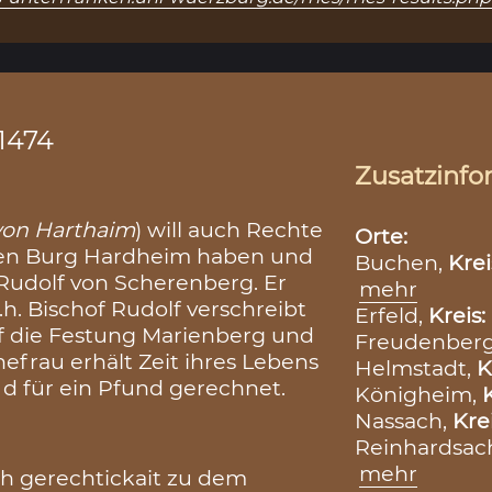
.1474
Zusatzinfo
von Harthaim
) will auch Rechte
Orte:
ren Burg Hardheim haben und
Buchen,
Krei
Rudolf von Scherenberg. Er
mehr
d.h. Bischof Rudolf verschreibt
Erfeld,
Kreis:
uf die Festung Marienberg und
Freudenber
hefrau erhält Zeit ihres Lebens
Helmstadt,
K
 d für ein Pfund gerechnet.
Königheim,
Nassach,
Kre
Reinhardsac
mehr
h gerechtickait zu dem