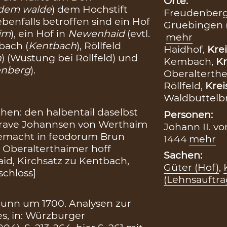
Orte:
 dem walde
) dem Hochstift
Freudenber
benfalls betroffen sind ein Hof
Gruebingen 
im
), ein Hof in
Newenhaid
(evtl.
mehr
bach (
Kentbach
), Röllfeld
Haidhof,
Krei
n
) (Wüstung bei Röllfeld) und
Kembach,
Kr
enberg
).
Oberalterth
Röllfeld,
Krei
Waldbüttelb
hen: den halbentail daselbst
Personen:
 Grave Johannsen von Werthaim
Johann II. vo
gemacht in feodorum Brun
1444
mehr
 Oberalterthaimer hoff
Sachen:
id, Kirchsatz zu Kentbach,
Güter (Hof)
,
schloss]
(Lehnsauftr
brunn um 1700. Analysen zur
es, in: Würzburger