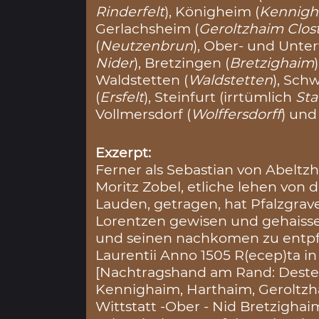
Rinderfelt
), Königheim (
Kennigh
Gerlachsheim (
Geroltzhaim Clost
(
Neutzenbrun
), Ober- und Unter
Nider
), Bretzingen (
Bretzighaim
Waldstetten (
Waldstetten
), Sch
(
Ersfelt
), Steinfurt (irrtümlich
Sta
Vollmersdorf (
Wolffersdorff
) und
Exzerpt:
Ferner als Sebastian von Abelt
Moritz Zobel, etliche lehen von d
Lauden, getragen, hat Pfalzgrave 
Lorentzen gewisen und gehaisse
und seinen nachkomen zu entpf
Laurentii Anno 1505 R(ecep)ta in
[Nachtragshand am Rand: Destel
Kennighaim, Harthaim, Geroltzh
Wittstatt -Ober - Nid Bretzighai