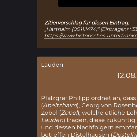
Zitiervorschlag für diesen Eintrag:
„Harthaim (05.11.1474)“ (Eintragsnr.:
https://www.historisches-unterfranke
Lauden
12.08
Pfalzgraf Philipp ordnet an, das
(
Abeltzhaim
), Georg von Rosenb
Zobel (
Zobel
), welche etliche L
Lauden
) tragen, diese zukünftig
und dessen Nachfolgern empfan
betreffen Distelhausen (
Destelh