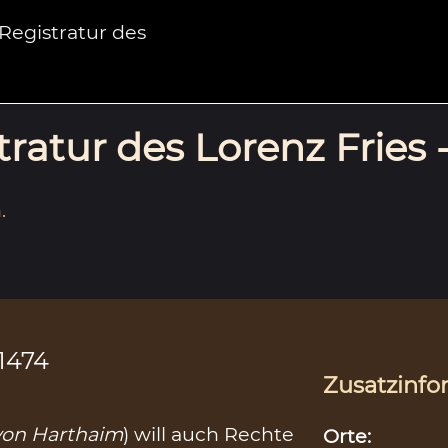
egistratur des
ratur des Lorenz Fries 
.
.1474
Zusatzinfo
von Harthaim
) will auch Rechte
Orte: