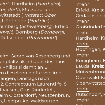
aim
), Hardheim (
Harthaim
),
mehr
er, dorff
), Mützenbrunn
Erfeld,
Kreis:
wittstadt (
Wittstatt Ober,
Gerlachshei
), Höpfingen (
Hoffrike
),
mehr
weinberg (
Schweinberg
), Erfeld
Großrinderfe
invelt
), Dornberg (
Dornberg
),
mehr
 Rütschdorf (
Rutzendorff
).
Hardheim,
K
mehr
Höpfingen,
K
mehr
zhaim, Georg von Rosenberg und
Königheim,
er pfaltz als inhaber des haus
Lauda,
Kreis:
Philips si damit an B.
Mützenbrunn
n dieselben hinfur von ime
Odenwald-K
angen, Dinstags nach
Oberwittstad
 2. Contractuum Laurenti fo. 8.
mehr
hausen, Gros Rinderfelt,
Rütschdorf,
aim Closterdorff, Neutzenbrun,
mehr
m, Heidpruke, Waldstetten,