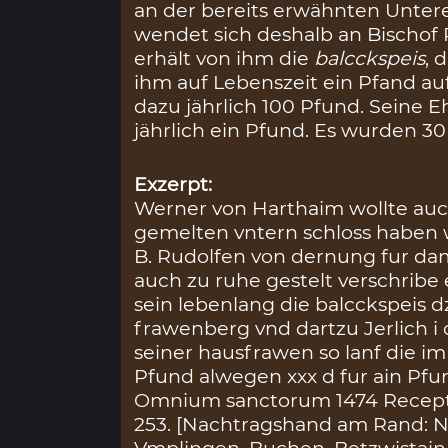
an der bereits erwähnten Unte
wendet sich deshalb an Bischof 
erhält von ihm die
balcckspeis
, 
ihm auf Lebenszeit ein Pfand a
dazu jährlich 100 Pfund. Seine E
jährlich ein Pfund. Es wurden 30
Exzerpt:
Werner von Harthaim wollte auc
gemelten vntern schloss habe
B. Rudolfen von dernung fur dam
auch zu ruhe gestelt verschribe
sein lebenlang die balcckspeis dz
frawenberg vnd dartzu Jerlich i
seiner hausfrawen so lanf die im
Pfund alwegen xxx d fur ain Pf
Omnium sanctorum 1474 Recepta 
253. [Nachtragshand am Rand: Na