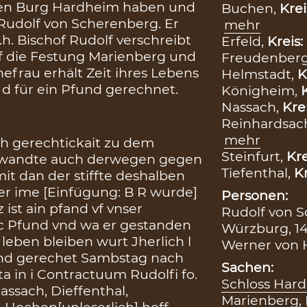
ren Burg Hardheim haben und
Buchen,
Krei
Rudolf von Scherenberg. Er
mehr
d.h. Bischof Rudolf verschreibt
Erfeld,
Kreis:
uf die Festung Marienberg und
Freudenber
hefrau erhält Zeit ihres Lebens
Helmstadt,
K
 d für ein Pfund gerechnet.
Königheim,
Nassach,
Kre
Reinhardsac
mehr
h gerechtickait zu dem
Steinfurt,
Kre
n wandte auch derwegen gegen
Tiefenthal,
Kr
it dan der stiffte deshalben
 er ime [Einfügung: B R wurde]
Personen:
 ist ain pfand vf vnser
Rudolf von S
 c Pfund vnd wa er gestanden
Würzburg, 1
 leben bleiben wurt Jherlich l
Werner von H
und gerechet Sambstag nach
Sachen:
in i Contractuum Rudolfi fo.
Schloss Har
ssach, Dieffenthal,
Marienberg
,