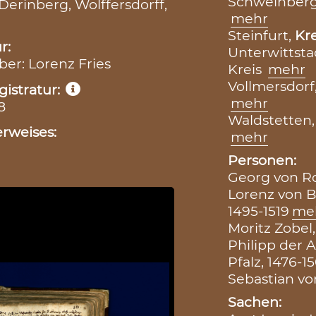
Schweinber
 Derinberg, Wolffersdorff,
mehr
Steinfurt,
Kre
r:
Unterwittsta
iber: Lorenz Fries
Kreis
mehr
Vollmersdorf
istratur:
mehr
8
Waldstetten
rweises:
mehr
Personen:
Georg von Ro
Lorenz von B
1495-1519
me
Moritz Zobel,
Philipp der A
Pfalz, 1476-1
Sebastian vo
Sachen: