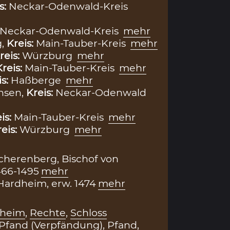
s:
Neckar-Odenwald-Kreis
Neckar-Odenwald-Kreis
mehr
g,
Kreis:
Main-Tauber-Kreis
mehr
reis:
Würzburg
mehr
Kreis:
Main-Tauber-Kreis
mehr
is:
Haßberge
mehr
hsen,
Kreis:
Neckar-Odenwald
is:
Main-Tauber-Kreis
mehr
eis:
Würzburg
mehr
cherenberg, Bischof von
466-1495
mehr
ardheim, erw. 1474
mehr
dheim
,
Rechte
,
Schloss
Pfand (Verpfändung)
,
Pfand
,