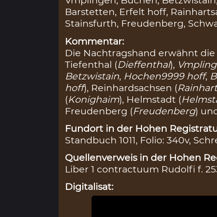
Vmplingen, Buchen, Betzwistain,
Barstetten, Erfelt hoff, Rainhar
Stainsfurth, Freudenberg, Schw
Kommentar:
Die Nachtragshand erwähnt die 
Tiefenthal (
Dieffenthal
),
Vmplin
Betzwistain
,
Hochen9999 hoff
,
B
hoff
), Reinhardsachsen (
Rainhar
(
Konighaim
), Helmstadt (
Helmst
Freudenberg (
Freudenberg
) un
Fundort in der Hohen Registratu
Standbuch 1011, Folio: 340v, Schr
Quellenverweis in der Hohen Reg
Liber 1 contractuum Rudolfi f. 25
Digitalisat: