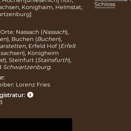
 Hochen[unleserlich] hoff,
Schloss
tsachsen, Konighaim, Helmstat,
artzenburg]
Orte: Nassach (
Nassach
),
gen
), Buchen (
Buchen
),
arstetten
, Erfeld Hof (
Erfelt
tsachsen
), Königheim
at
), Steinfurt (
Stainsfurth
),
d
Schwartzenburg
.
r:
eiber: Lorenz Fries
istratur:
3