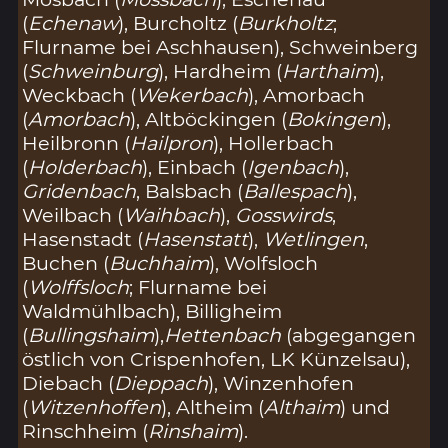
(
Echenaw
), Burcholtz (
Burkholtz
;
Flurname bei Aschhausen), Schweinberg
(
Schweinburg
), Hardheim (
Harthaim
),
Weckbach (
Wekerbach
), Amorbach
(
Amorbach
), Altböckingen (
Bokingen
),
Heilbronn (
Hailpron
), Hollerbach
(
Holderbach
), Einbach (
Igenbach
),
Gridenbach
, Balsbach (
Ballespach
),
Weilbach (
Waihbach
),
Gosswirds
,
Hasenstadt (
Hasenstatt
),
Wetlingen
,
Buchen (
Buchhaim
), Wolfsloch
(
Wolffsloch
; Flurname bei
Waldmühlbach), Billigheim
(
Bullingshaim
),
Hettenbach
(abgegangen
östlich von Crispenhofen, LK Künzelsau),
Diebach (
Dieppach
), Winzenhofen
(
Witzenhoffen
), Altheim (
Althaim
) und
Rinschheim (
Rinshaim
).