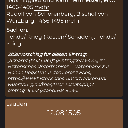
Ratsmitglied und Kammermeister, erw.
1466-1495
mehr
Rudolf von Scherenberg, Bischof von
Würzburg, 1466-1495
mehr
Sachen:
Fehde/ Krieg (Kosten/ Schäden)
,
Fehde/
Krieg
Zitiervorschlag für diesen Eintrag:
„Scharpf (17.12.1484)“ (Eintragsnr.: 6422), in:
Historisches Unterfranken – Datenbank zur
Hohen Registratur des Lorenz Fries,
https://www.historisches-unterfranken.uni-
wuerzburg.de/fries/fries-results.php?
eintrag=6422
(Stand: 6.8.2026).
Lauden
12.08.1505