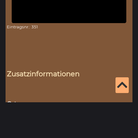
Eintragsnr.: 351
Zusatzinformationen
Orte:
Amorbach,
Kreis:
Miltenberg
mehr
Bretzingen,
Kreis:
Neckar-Odenwald-
Kreis
mehr
Distelhausen,
Kreis:
Main-Tauber-Kreis