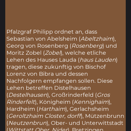
Pfalzgraf Philipp ordnet an, dass
Sebastian von Abelsheim (
Abeltzhaim
),
Georg von Rosenberg (
Rosenberg
) und
Moritz Zobel (
Zobel
), welche etliche
Lehen des Hauses Lauda (
haus Lauden
)
tragen, diese zukünftig von Bischof
Lorenz von Bibra und dessen
Nachfolgern empfangen sollen. Diese
Lehen betreffen Distelhausen
(
Destelhausen
), Großrinderfeld (
Gros
Rinderfelt
), Königheim (
Kennighaim
),
Hardheim (
Harthaim
), Gerlachsheim
(
Geroltzhaim Closter, dorff
), Mützenbrunn
(
Neutzenbrun
), Ober- und Unterwittstadt
(
Wittstatt Ober, Nider
), Bretzingen