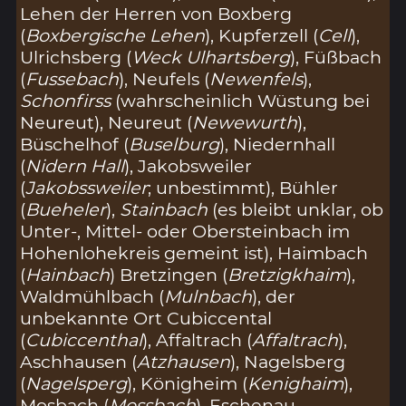
Lehen der Herren von Boxberg
(
Boxbergische Lehen
), Kupferzell (
Cell
),
Ulrichsberg (
Weck Ulhartsberg
), Füßbach
(
Fussebach
), Neufels (
Newenfels
),
Schonfirss
(wahrscheinlich Wüstung bei
Neureut), Neureut (
Newewurth
),
Büschelhof (
Buselburg
), Niedernhall
(
Nidern Hall
), Jakobsweiler
(
Jakobssweiler
; unbestimmt), Bühler
(
Bueheler
),
Stainbach
(es bleibt unklar, ob
Unter-, Mittel- oder Obersteinbach im
Hohenlohekreis gemeint ist), Haimbach
(
Hainbach
) Bretzingen (
Bretzigkhaim
),
Waldmühlbach (
Mulnbach
), der
unbekannte Ort Cubiccental
(
Cubiccenthal
), Affaltrach (
Affaltrach
),
Aschhausen (
Atzhausen
), Nagelsberg
(
Nagelsperg
), Königheim (
Kenighaim
),
Mosbach (
Mossbach
), Eschenau