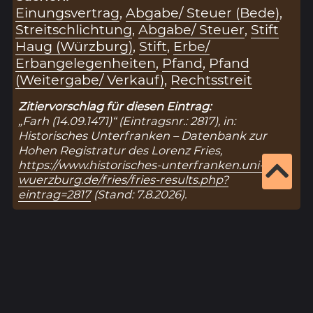
Einungsvertrag
,
Abgabe/ Steuer (Bede)
,
Streitschlichtung
,
Abgabe/ Steuer
,
Stift
Haug (Würzburg)
,
Stift
,
Erbe/
Erbangelegenheiten
,
Pfand
,
Pfand
(Weitergabe/ Verkauf)
,
Rechtsstreit
Zitiervorschlag für diesen Eintrag:
„Farh (14.09.1471)“ (Eintragsnr.: 2817), in:
Historisches Unterfranken – Datenbank zur
Hohen Registratur des Lorenz Fries,
https://www.historisches-unterfranken.uni-
wuerzburg.de/fries/fries-results.php?
eintrag=2817
(Stand: 7.8.2026).
Ergebnisseite 1 von 1