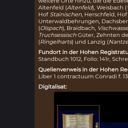
weitere Orte hinzu, die die Ede
Altenfeld (
Altenfeld
), Weisbach (
Hof
Stainischen
, Herschfeld, Ho
Unterwaldbehrungen, Dachsber
(
Olspach
), Braidbach,
Vischwasse
Truchsessisch
Güter, Zehnten d
(
Ringelharts
) und Lanzig (
Nantz
Fundort in der Hohen Registratu
Standbuch 1012, Folio: 141r, Schre
Quellenverweis in der Hohen Reg
Liber 1 contractuum Conradi f. 1
Digitalisat: