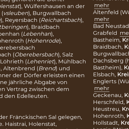
mehr
lenstat
), Wülfershausen an der
Altenfeld (W
 (
vsleuben
), Burgwallbach
mehr
u
), Reyersbach (
Reichartsbach
),
Bad Neustadt
tberingen
), Braidbach
Grabfeld
me
ebenhan (
Lebenhan
),
Bastheim,
Kr
ohenroth (
Hohenrode
),
Braidbach,
K
nterebersbach
Burgwallbac
bach (
Oberebersbach
), Salz
Dachsberg (
, Löhrieth (
Lehenriet
), Mühlbach
Bastheim),
K
), Altenbrend (
Brend
) und
Elsbach,
Krei
hner der Dörfer erleisten einen
Englerts (Wü
ine jährliche Abgabe von
mehr
nen Vertrag zwischen dem
Geckenau,
K
d den Edelleuten.
Herschfeld,
K
Heustreu,
Kr
Hohenroth,
der Fränckischen Sal gelegen,
Hollstadt,
Kre
 Haistrai, Holenstat,