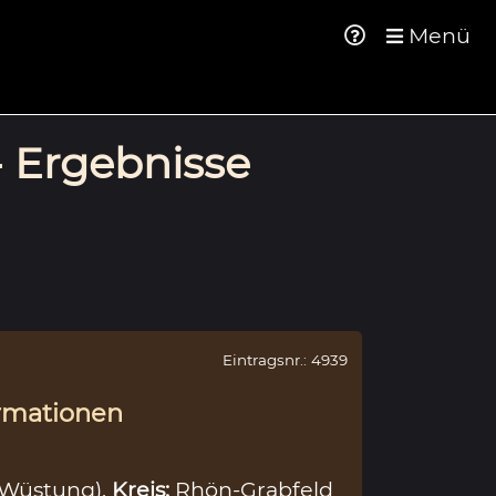
Menü
- Ergebnisse
Eintragsnr.: 4939
rmationen
(Wüstung),
Kreis:
Rhön-Grabfeld