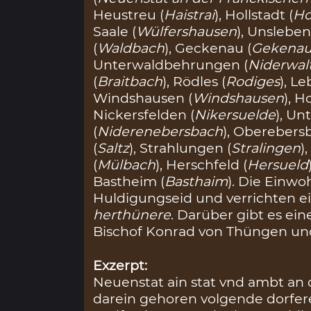
Heustreu (
Haistrai
), Hollstadt (
Ho
Saale (
Wülfershausen
), Unsleben
(
Waldbach
), Geckenau (
Gekena
Unterwaldbehrungen (
Niderwal
(
Braitbach
), Rödles (
Rodiges
), L
Windshausen (
Windshausen
), H
Nickersfelden (
Nikersuelde
), U
(
Niderenebersbach
), Oberebers
(
Saltz
), Strahlungen (
Stralingen
)
(
Mülbach
), Herschfeld (
Hersueld
Bastheim (
Basthaim
). Die Einwo
Huldigungseid und verrichten e
herthünere
. Darüber gibt es ei
Bischof Konrad von Thüngen un
Exzerpt:
Neuenstat ain stat vnd ambt an 
darein gehoren volgende dorfere.