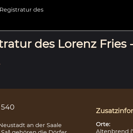
egistratur des
ratur des Lorenz Fries 
.
1540
Zusatzinfo
Orte:
eustadt an der Saale
Altenbrend 
Sal
) gehören die Dörfer