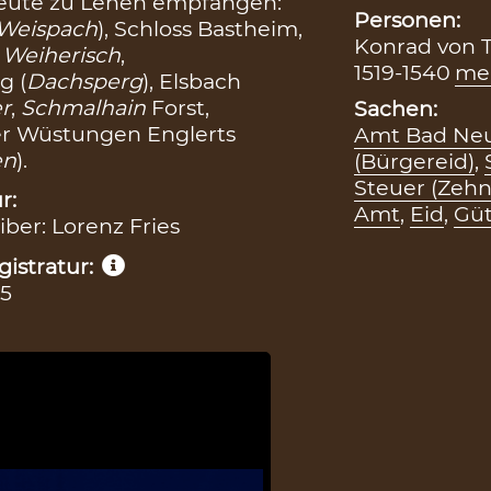
lleute zu Lehen empfangen:
Personen:
Weispach
), Schloss Bastheim,
Konrad von 
f
Weiherisch
,
1519-1540
me
g (
Dachsperg
), Elsbach
r
,
Schmalhain
Forst,
Sachen:
er Wüstungen Englerts
Amt Bad Neus
en
).
(Bürgereid)
,
Steuer (Zehn
r:
Amt
,
Eid
,
Güt
iber: Lorenz Fries
istratur:
35