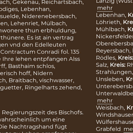
Lanzig (Wüs
ach, Gekenau, Reichartsbach,
mehr
odiges, Lebenhan,
Lebenhan,
K
suelde, Niderenebersbach,
Löhrieth,
Kre
gen, Lehenriet, Mülbach,
Mühlbach,
Kr
 Inwonere thun erbhuldung,
Nickersfelde
thünere. Es ist ain vertrag
Oberebersb
gen vnd den Edelleuten
Reyersbach,
 I Contractum Conradi fol. 135
Rödles,
Kreis
 Ihre lehen entpfangen Alss
Salz,
Kreis:
R
ff, Basthaim schlos,
Strahlungen
erisch hoff, Nidern
Unsleben,
Kr
h, Braitbach, vischwasser,
Unterebersb
 guetter, Ringelharts zehend,
Unterwaldb
mehr
Weisbach,
Kr
 Regierungszeit des Bischofs.
Windshause
wahrscheinlich um eine
Wülfershause
Die Nachtragshand fügt
Grabfeld
me