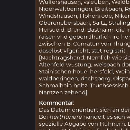
Wülfershausen, vsleuben, Waldb
Niderwaltberingen, Braitbach, R
Windshausen, Hohenrode, Niker
Oberenebersbach, Saltz, Stralin
Hersueld, Brend, Basthaim, die
raisen vnd geben Jhärlich ire her
zwischen B. Conraten von Thun
daselbst vfgericht, stet registrit
[Nachtragshand: Nemlich wie sie
Altenfeld wüstung, weispach dor
Stainischen houe, hersfeld, Weih
waldberingen, dachsperg, Olspac
Schmalhain holtz, Truchsessisch
Nantzen zehend]
Kommentar:
Das Datum orientiert sich an der
Bei
herthünere
handelt es sich 
spezielle Abgabe von Hühnern. 