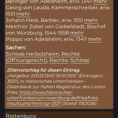
Beringer von Adelsheim, erw. 1347
mehr
Georg von Lauda, Kammerschreiber, erw.
1551
mehr
Johann Hess, Barbier, erw. 1551
mehr
Melchior Zobel von Giebelstadt, Bischof
von Würzburg, 1544-1558
mehr
Poppo von Adelsheim, erw. 1347
mehr
Sachen:
Schloss Herbolzheim
,
Rechte
(Öffnungsrecht)
,
Rechte
,
Schloss
Zitiervorschlag für diesen Eintrag:
„Hetgebur (03.02.1347/ 26.10.1551)“ (Eintragsnr.:
3537), in: Historisches Unterfranken –
Datenbank zur Hohen Registratur des Lorenz
Fries,
https://www.historisches-
unterfranken.uni-wuerzburg.de/fries/fries-
results.php?eintrag=3537
(Stand: 7.8.2026).
Rottenburg