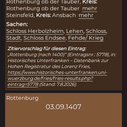
Rothenburg ob der Tauber,
Kreis:
Rothenburg ob der Tauber
mehr
Steinsfeld,
Kreis:
Ansbach
mehr
Sachen:
Schloss Herbolzheim
,
Lehen
,
Schloss
,
Stadt
,
Schloss Endsee
,
Fehde/ Krieg
Zitiervorschlag für diesen Eintrag:
„Rottenburg (nach 1400)“ (Eintragsnr.: 5778), in:
Historisches Unterfranken – Datenbank zur
Hohen Registratur des Lorenz Fries,
https://www.historisches-unterfranken.uni-
wuerzburg.de/fries/fries-results.php?
eintrag=5778
(Stand: 7.8.2026).
Rottenburg
03.09.1407