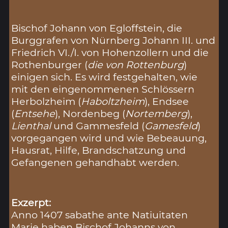
Bischof Johann von Egloffstein, die
Burggrafen von Nürnberg Johann III. und
Friedrich VI./I. von Hohenzollern und die
Rothenburger (
die von Rottenburg
)
einigen sich. Es wird festgehalten, wie
mit den eingenommenen Schlössern
Herbolzheim (
Haboltzheim
), Endsee
(
Entsehe
), Nordenbeg (
Nortemberg
),
Lienthal
und Gammesfeld (
Gamesfeld
)
vorgegangen wird und wie Bebeauung,
Hausrat, Hilfe, Brandschatzung und
Gefangenen gehandhabt werden.
Exzerpt:
Anno 1407 sabathe ante Natiuitaten
Marie haben Bischof Johanns von