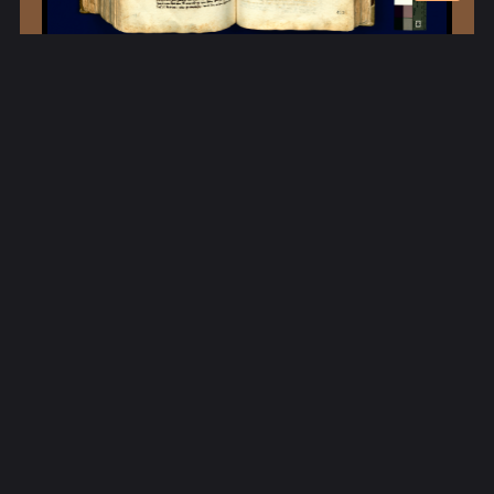
Eintragsnr.: 5779
Zusatzinformationen
Personen:
Friedrich VI./I. von Hohenzollern,
Burggraf von Nürnberg, Markgraf von