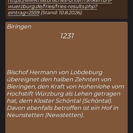
https://www.historisches-unterfranken.uni-
wuerzburg.de/fries/fries-results.php?
eintrag=2559
(Stand: 10.8.2026).
Biringen
1231
Bischof Hermann von Lobdeburg
übereignet den halben Zehnten von
Bieringen, den Kraft von Hohenlohe vom
Hochstift Würzburg als Lehen getragen
hat, dem Kloster Schöntal (
Schöntal
).
Davon ebenfalls betroffen ist ein Hof in
Neunstetten (
Newstetten
).