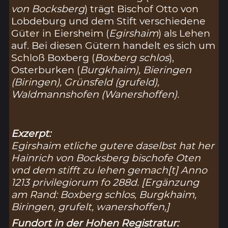
von Bocksberg
) trägt Bischof Otto von
Lobdeburg und dem Stift verschiedene
Güter in Eiersheim (
Egirshaim
) als Lehen
auf. Bei diesen Gütern handelt es sich um
Schloß Boxberg (
Boxberg schlos
),
Osterburken (
Burgkhaim
), Bieringen
(
Biringen
), Grünsfeld (
grufeld
),
Waldmannshofen (
Wanershoffen
).
Exzerpt:
Egirshaim etliche gutere daselbst hat her
Hainrich von Bocksberg bischofe Oten
vnd dem stifft zu lehen gemach[t] Anno
1213 privilegiorum fo 288d. [Ergänzung
am Rand: Boxberg schlos, Burgkhaim,
Biringen, grufelt, wanershoffen,]
Fundort in der Hohen Registratur: