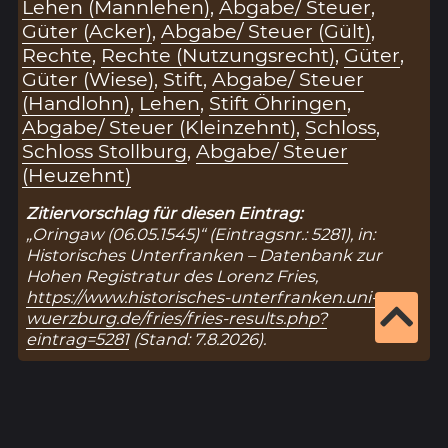
Lehen (Mannlehen)
,
Abgabe/ Steuer
,
Güter (Acker)
,
Abgabe/ Steuer (Gült)
,
Rechte
,
Rechte (Nutzungsrecht)
,
Güter
,
Güter (Wiese)
,
Stift
,
Abgabe/ Steuer
(Handlohn)
,
Lehen
,
Stift Öhringen
,
Abgabe/ Steuer (Kleinzehnt)
,
Schloss
,
Schloss Stollburg
,
Abgabe/ Steuer
(Heuzehnt)
Zitiervorschlag für diesen Eintrag:
„Oringaw (06.05.1545)“ (Eintragsnr.: 5281), in:
Historisches Unterfranken – Datenbank zur
Hohen Registratur des Lorenz Fries,
https://www.historisches-unterfranken.uni-
wuerzburg.de/fries/fries-results.php?
eintrag=5281
(Stand: 7.8.2026).