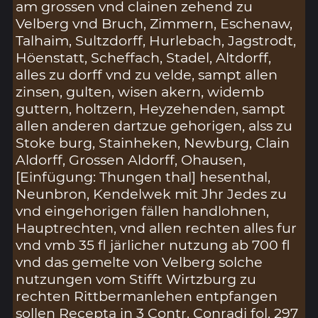
am grossen vnd clainen zehend zu
Velberg vnd Bruch, Zimmern, Eschenaw,
Talhaim, Sultzdorff, Hurlebach, Jagstrodt,
Höenstatt, Scheffach, Stadel, Altdorff,
alles zu dorff vnd zu velde, sampt allen
zinsen, gulten, wisen akern, widemb
guttern, holtzern, Heyzehenden, sampt
allen anderen dartzue gehorigen, alss zu
Stoke burg, Stainheken, Newburg, Clain
Aldorff, Grossen Aldorff, Ohausen,
[Einfügung: Thungen thal] hesenthal,
Neunbron, Kendelwek mit Jhr Jedes zu
vnd eingehorigen fällen handlohnen,
Hauptrechten, vnd allen rechten alles fur
vnd vmb 35 fl järlicher nutzung ab 700 fl
vnd das gemelte von Velberg solche
nutzungen vom Stifft Wirtzburg zu
rechten Rittbermanlehen entpfangen
sollen Recepta in 3 Contr. Conradi fol. 297