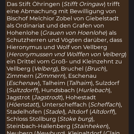
Das Stift Öhringen (
Stifft Oringaw
) trifft
eine Abmachung mit Bewilligung von
Bischof Melchior Zobel von Giebelstadt
als Ordinariat und den Grafen von
Hohenlohe (
Grauen von Hoenlohe
) als
Schutzherren und Vögten darüber, dass
Hieronymus und Wolf von Vellberg
(
Heronymussen vnd Wolffen von Velberg
)
ein Drittel vom Groß- und Kleinzehnt zu
Vellberg (
Velberg
), Bruchel (
Bruch
),
Zimmern (
Zimmern
), Eschenau
(
Eschenaw
), Talheim (
Talhaim
), Sulzdorf
(
Sultzdorff
), Hundsbach (
Hurlebach
),
Jagstrot (
Jagstrodt
), Hohestadt
(
Höenstatt
), Unterscheffach (
Scheffach
),
Stadelhofen (
Stadel
), Altdorf (
Altdorff
),
Schloss Stollburg (
Stoke burg
),
Steinbach-Hallenberg (
Stainheken
),
Neuberg (
Newburg
), Kleinaltdorf (
Clain