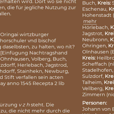
erhalten wird. Dort wo sie nicht
Buch,
Kreis:
en, die für jegliche Nutzung zur
Eschenau,
Kr
llen.
Hohenstadt (
mehr
Hörlebach,
K
Jagstrot,
Kre
 Oringai wirtzburger
Neubronn,
K
horschuler vnd bischof
Öhringen,
Kr
 daselbsten, zu halten, wo nit?
Olnhausen (
ung [Einfügung Nachtragshand
Kreis:
Heilbr
d Ohnhausen, Volberg, Buch,
Scheffach (ni
zdorff, Herlebach, Jagstrod,
Stadelhofen
chdorff, Stainhekn, Newburg,
Sulzdorf,
Kre
Stift verfallen sein acten
Talheim,
Krei
ay anno 1545 Recepta 2 lib
Vellberg,
Kre
Zimmern (nich
Personen:
bkürzung
v z h
steht. Die
Johann von E
zu, die nicht mehr durch die