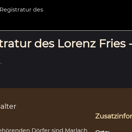
egistratur des
ratur des Lorenz Fries 
.
alter
Zusatzinfo
gehörenden Dörfer sind Marlach