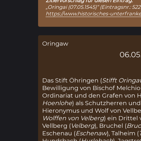
Zitiervorschlag für diesen Eintrag:
„Oringai (07.05.1545)“ (Eintragsnr.: 
https://www.historisches-unterfranke
Oringaw
06.05
Das Stift Öhringen (
Stifft Oring
Bewilligung von Bischof Melchior
Ordinariat und den Grafen von 
Hoenlohe
) als Schutzherren und
Hieronymus und Wolf von Vellbe
Wolffen von Velberg
) ein Dritte
Vellberg (
Velberg
), Bruchel (
Bru
Eschenau (
Eschenaw
), Talheim (
Hundsbach (
Hurlebach
), Jagstro