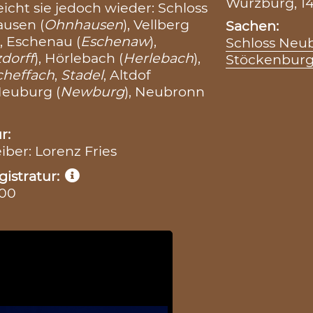
Würzburg, 14
eicht sie jedoch wieder: Schloss
ausen (
Ohnhausen
), Vellberg
Sachen:
n
, Eschenau (
Eschenaw
),
Schloss Neu
zdorff
), Hörlebach (
Herlebach
),
Stöckenbur
cheffach
,
Stadel
, Altdof
 Neuburg (
Newburg
), Neubronn
r:
eiber: Lorenz Fries
istratur:
300