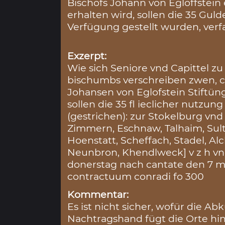
Bischofs Johann von Egloffstein 
erhalten wird, sollen die 35 Guld
Verfügung gestellt wurden, verfa
Exzerpt:
Wie sich Seniore vnd Capittel zu
bischumbs verschreiben zwen, c
Johansen von Eglofstein Stiftüng
sollen die 35 fl ieclicher nutz
(gestrichen): zur Stokelburg vn
Zimmern, Eschnaw, Talhaim, Sult
Hoenstatt, Scheffach, Stadel, Al
Neunbron, Khendlweck] v z h vnd 
donerstag nach cantate den 7 m
contractuum conradi fo 300
Kommentar:
Es ist nicht sicher, wofür die A
Nachtragshand fügt die Orte hin