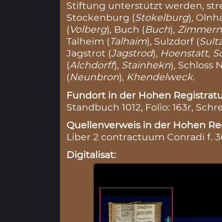
Stiftung unterstützt werden, str
Stöckenburg (
Stokelburg
), Olnh
(
Volberg
), Buch (
Buch
),
Zimmer
Talheim (
Talhaim
), Sulzdorf (
Sult
Jagstrot (
Jagstrod
),
Hoenstatt
,
S
(
Alchdorff
),
Stainhekn
), Schloss
(
Neunbron
),
Khendelweck
.
Fundort in der Hohen Registratu
Standbuch 1012, Folio: 163r, Schr
Quellenverweis in der Hohen Reg
Liber 2 contractuum Conradi f. 
Digitalisat: