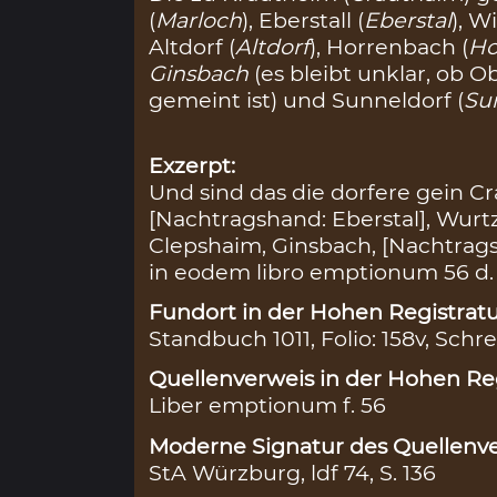
(
Marloch
), Eberstall (
Eberstal
), W
Altdorf (
Altdorf
), Horrenbach (
Ho
Ginsbach
(es bleibt unklar, ob 
gemeint ist) und Sunneldorf (
Su
Exzerpt:
Und sind das die dorfere gein C
[Nachtragshand: Eberstal], Wurtz
Clepshaim, Ginsbach, [Nachtrags
in eodem libro emptionum 56 d.
Fundort in der Hohen Registratu
Standbuch 1011, Folio: 158v, Schre
Quellenverweis in der Hohen Reg
Liber emptionum f. 56
Moderne Signatur des Quellenve
StA Würzburg, ldf 74, S. 136