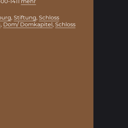
00-1411
mehr
burg
,
Stiftung
,
Schloss
g
,
Dom/ Domkapitel
,
Schloss