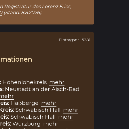
n Registratur des Lorenz Fries,
0
(Stand: 8.8.2026).
Eintragsnr.: 5281
rmationen
:
Hohenlohekreis
mehr
s:
Neustadt an der Aisch-Bad
mehr
eis:
Haßberge
mehr
Kreis:
Schwäbisch Hall
mehr
eis:
Schwäbisch Hall
mehr
reis:
Würzburg
mehr