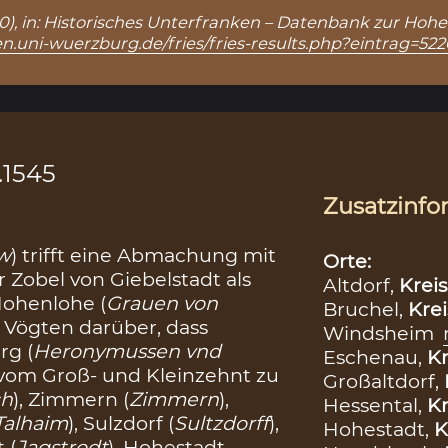
5220), in: Historisches Unterfranken – Datenbank zur Hohe
n.uni-wuerzburg.de/fries/fries-results.php?eintrag=522
.1545
Zusatzinfo
aw
) trifft eine Abmachung mit
Orte:
 Zobel von Giebelstadt als
Altdorf,
Kreis
Hohenlohe (
Grauen von
Bruchel,
Krei
 Vögten darüber, dass
Windsheim
rg (
Heronymussen vnd
Eschenau,
Kr
l vom Groß- und Kleinzehnt zu
Großaltdorf,
ch
), Zimmern (
Zimmern
),
Hessental,
Kr
Talhaim
), Sulzdorf (
Sultzdorff
),
Hohestadt,
K
t (
Jagstrodt
), Hohestadt