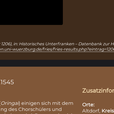
.: 1206), in: Historisches Unterfranken – Datenbank zur 
n.uni-wuerzburg.de/fries/fries-results.php?eintrag=120
.1545
Zusatzinfo
(
Oringai
) einigen sich mit dem
Orte:
tung des Chorschülers und
Altdorf,
Kreis