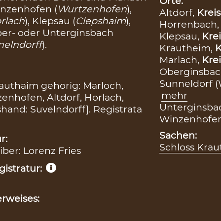
Orte:
inzenhofen (
Wurtzenhofen
),
Altdorf,
Kreis
rlach
), Klepsau (
Clepshaim
),
Horrenbach
Ober- oder Unterginsbach
Klepsau,
Krei
nelndorff
).
Krautheim,
K
Marlach,
Krei
Oberginsbac
Sunneldorf 
rauthaim gehorig: Marloch,
mehr
enhofen, Altdorf, Horlach,
Unterginsba
hand: Suvelndorff]. Registrata
Winzenhofe
Sachen:
r:
Schloss Kra
iber: Lorenz Fries
istratur:
rweises: