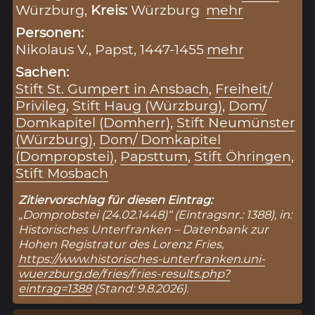
Würzburg,
Kreis:
Würzburg
mehr
Personen:
Nikolaus V., Papst, 1447-1455
mehr
Sachen:
Stift St. Gumpert in Ansbach
,
Freiheit/
Privileg
,
Stift Haug (Würzburg)
,
Dom/
Domkapitel (Domherr)
,
Stift Neumünster
(Würzburg)
,
Dom/ Domkapitel
(Dompropstei)
,
Papsttum
,
Stift Öhringen
,
Stift Mosbach
Zitiervorschlag für diesen Eintrag:
„Domprobstei (24.02.1448)“ (Eintragsnr.: 1388), in:
Historisches Unterfranken – Datenbank zur
Hohen Registratur des Lorenz Fries,
https://www.historisches-unterfranken.uni-
wuerzburg.de/fries/fries-results.php?
eintrag=1388
(Stand: 9.8.2026).