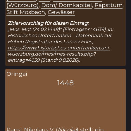
(Würzburg)
,
Dom/ Domkapitel
,
Papsttum
,
Stift Mosbach
,
Gewässer
Zitiervorschlag für diesen Eintrag:
„Mos. Mot (24.02.1448)“ (Eintragsnr.: 4639), in:
Historisches Unterfranken – Datenbank zur
Hohen Registratur des Lorenz Fries,
https://www.historisches-unterfranken.uni-
wuerzburg.de/fries/fries-results.php?
eintrag=4639
(Stand: 9.8.2026).
Oringai
1448
Papst Nikolaus V. (
Nicolai
) stellt ein