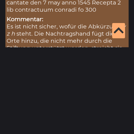
cantate den 7 may anno 1545 Recepta 2
lib contractuum conradi fo 300
Kommentar:
Es ist nicht sicher, wofür die Abkürzung
v
z h
steht. Die Nachtragshand fügt die
Orte hinzu, die nicht mehr durch die
Stiftung unterstützt werden, streicht sie
jedoch wieder: Schloss Stöckenburg
(
Stokelburg
), Olnhausen (
Ohnhausen
),
Vellberg (
Volberg
), Buch (
Buch
),
Zimmern
,
Eschenau (
Eschenaw
), Talheim (
Talhaim
),
Sulzdorf (
Sultzdorff
), Hörlebach
(
Herlebach
), Jagstrot (
Jagstrod
),
Hoenstatt
,
Scheffach
,
Stadel
, Altdof
(
Alchdorff
),
Stainhekn
), Schloss Neuburg
(
Newburg
), Neubronn (
Neunbron
),
Khendelweck
.
Fundort in der Hohen Registratur: