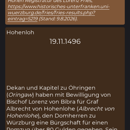
Hohen Registratur des Lorenz Fries,
https://www.historisches-unterfranken.uni-
wuerzburg.de/fries/fries-results.php?
eintrag=5219
(Stand: 9.8.2026).
Hohenloh
19.11.1496
Dekan und Kapitel zu Öhringen
(
Oringaw
) haben mit Bewilligung von
Bischof Lorenz von Bibra für Graf
Albrecht von Hohenlohe (
Albrecht von
Hohenlohe
), den Domherren zu
Würzburg eine Bürgschaft für einen
Romzug über 80 Gulden gegeben. Sein