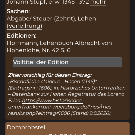
Johann Stupf, erw. 1345-1372
mehr
Sachen:
Abgabe/ Steuer (Zehnt)
,
Lehen
(Verleihung)
Editionen:
Hoffmann, Lehenbuch Albrecht von
Hohenlohe, Nr. 42 S. 6
Volltitel der Edition
Zitiervorschlag für diesen Eintrag:
„Bischofliche claidere - Hosen (1345)“
(Eintragsnr.: 1606), in: Historisches Unterfranken
– Datenbank zur Hohen Registratur des Lorenz
Fries,
https://www.historisches-
unterfranken.uni-wuerzburg.de/fries/fries-
results.php?eintrag=1606
(Stand: 9.8.2026).
Domprobstei