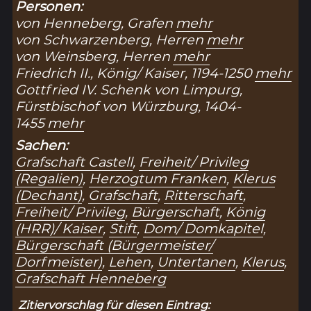
Personen:
von Henneberg, Grafen
mehr
von Schwarzenberg, Herren
mehr
von Weinsberg, Herren
mehr
Friedrich II., König/ Kaiser, 1194-1250
mehr
Gottfried IV. Schenk von Limpurg,
Fürstbischof von Würzburg, 1404-
1455
mehr
Sachen:
Grafschaft Castell
,
Freiheit/ Privileg
(Regalien)
,
Herzogtum Franken
,
Klerus
(Dechant)
,
Grafschaft
,
Ritterschaft
,
Freiheit/ Privileg
,
Bürgerschaft
,
König
(HRR)/ Kaiser
,
Stift
,
Dom/ Domkapitel
,
Bürgerschaft (Bürgermeister/
Dorfmeister)
,
Lehen
,
Untertanen
,
Klerus
,
Grafschaft Henneberg
Zitiervorschlag für diesen Eintrag: