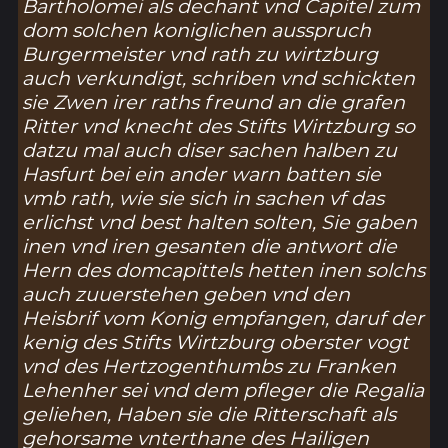
Bartholomei als dechant vnd Capitel zum
dom solchen koniglichen ausspruch
Burgermeister vnd rath zu wirtzburg
auch verkundigt, schriben vnd schickten
sie Zwen irer raths freund an die grafen
Ritter vnd knecht des Stifts Wirtzburg so
datzu mal auch diser sachen halben zu
Hasfurt bei ein ander warn batten sie
vmb rath, wie sie sich in sachen vf das
erlichst vnd best halten solten, Sie gaben
inen vnd iren gesanten die antwort die
Hern des domcapittels hetten inen solchs
auch zuuerstehen geben vnd den
Heisbrif vom Konig empfangen, daruf der
kenig des Stifts Wirtzburg oberster vogt
vnd des Hertzogenthumbs zu Franken
Lehenher sei vnd dem pfleger die Regalia
geliehen, Haben sie die Ritterschaft als
gehorsame vnterthane des Hailigen