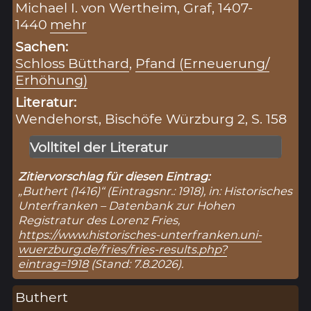
Michael I. von Wertheim, Graf, 1407-
1440
mehr
Sachen:
Schloss Bütthard
,
Pfand (Erneuerung/
Erhöhung)
Literatur:
Wendehorst, Bischöfe Würzburg 2, S. 158
Volltitel der Literatur
Zitiervorschlag für diesen Eintrag:
„Buthert (1416)“ (Eintragsnr.: 1918), in: Historisches
Unterfranken – Datenbank zur Hohen
Registratur des Lorenz Fries,
https://www.historisches-unterfranken.uni-
wuerzburg.de/fries/fries-results.php?
eintrag=1918
(Stand: 7.8.2026).
Buthert