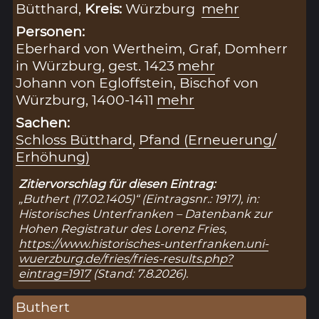
Bütthard,
Kreis:
Würzburg
mehr
Personen:
Eberhard von Wertheim, Graf, Domherr
in Würzburg, gest. 1423
mehr
Johann von Egloffstein, Bischof von
Würzburg, 1400-1411
mehr
Sachen:
Schloss Bütthard
,
Pfand (Erneuerung/
Erhöhung)
Zitiervorschlag für diesen Eintrag:
„Buthert (17.02.1405)“ (Eintragsnr.: 1917), in:
Historisches Unterfranken – Datenbank zur
Hohen Registratur des Lorenz Fries,
https://www.historisches-unterfranken.uni-
wuerzburg.de/fries/fries-results.php?
eintrag=1917
(Stand: 7.8.2026).
Buthert