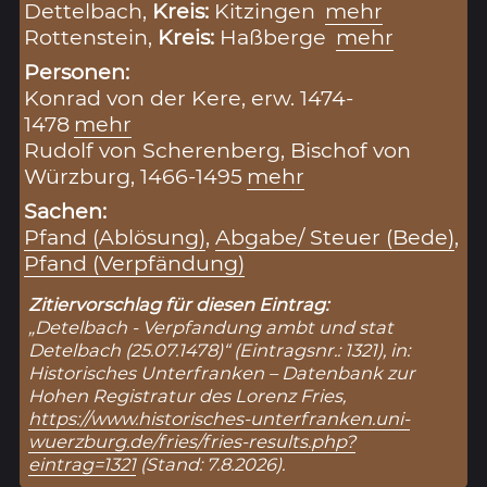
Dettelbach,
Kreis:
Kitzingen
mehr
Rottenstein,
Kreis:
Haßberge
mehr
Personen:
Konrad von der Kere, erw. 1474-
1478
mehr
Rudolf von Scherenberg, Bischof von
Würzburg, 1466-1495
mehr
Sachen:
Pfand (Ablösung)
,
Abgabe/ Steuer (Bede)
,
Pfand (Verpfändung)
Zitiervorschlag für diesen Eintrag:
„Detelbach - Verpfandung ambt und stat
Detelbach (25.07.1478)“ (Eintragsnr.: 1321), in:
Historisches Unterfranken – Datenbank zur
Hohen Registratur des Lorenz Fries,
https://www.historisches-unterfranken.uni-
wuerzburg.de/fries/fries-results.php?
eintrag=1321
(Stand: 7.8.2026).