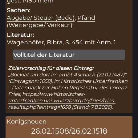
gest. 1490
mehr
Sachen:
Abgabe/ Steuer (Bede)
,
Pfand
(Weitergabe/ Verkauf)
Literatur:
Wagenhöfer, Bibra, S. 454 mit Anm. 1
Volltitel der Literatur
Zitiervorschlag für diesen Eintrag:
„Bocklat ain dorf im ambt Aschach (22.02.1487)“
(Eintragsnr.: 1658), in: Historisches Unterfranken
– Datenbank zur Hohen Registratur des Lorenz
Fries,
https://www.historisches-
unterfranken.uni-wuerzburg.de/fries/fries-
results.php?eintrag=1658
(Stand: 7.8.2026).
Konigshouen
26.02.1508/26.02.1518