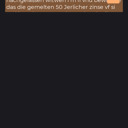
nachgelassen witwen i m fl vnd bewilligte
das die gemelten 50 Jerlicher zinse vf si
vnd ire erben gewendt worden das liesse
B Lorentz auch zu vnd gab ire daruber
ain newe verschreibung vf dinstag nach
Cathedra petri anno 1508 Recepta in 2
contractuum Laurenti fo. 93. diese 50 fl
zins sind vf valten von Bibra komen vnd
ime verschriben word 5 pq Inuocauit
anno 1518 Recepta im 1 Contractum
Conradi fo. 8
Fundort in der Hohen Registratur:
Standbuch 1011, Folio: 436r/436v,
Schreiber: Lorenz Fries
Quellenverweis in der Hohen Registratur:
Liber 1 contractuum Conradi f. 8
Liber 2 contractuum Laurentii f. 93