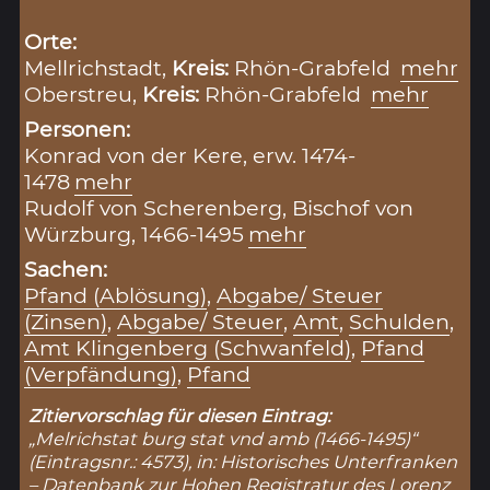
Orte:
Mellrichstadt,
Kreis:
Rhön-Grabfeld
mehr
Oberstreu,
Kreis:
Rhön-Grabfeld
mehr
Personen:
Konrad von der Kere, erw. 1474-
1478
mehr
Rudolf von Scherenberg, Bischof von
Würzburg, 1466-1495
mehr
Sachen:
Pfand (Ablösung)
,
Abgabe/ Steuer
(Zinsen)
,
Abgabe/ Steuer
,
Amt
,
Schulden
,
Amt Klingenberg (Schwanfeld)
,
Pfand
(Verpfändung)
,
Pfand
Zitiervorschlag für diesen Eintrag:
„Melrichstat burg stat vnd amb (1466-1495)“
(Eintragsnr.: 4573), in: Historisches Unterfranken
– Datenbank zur Hohen Registratur des Lorenz