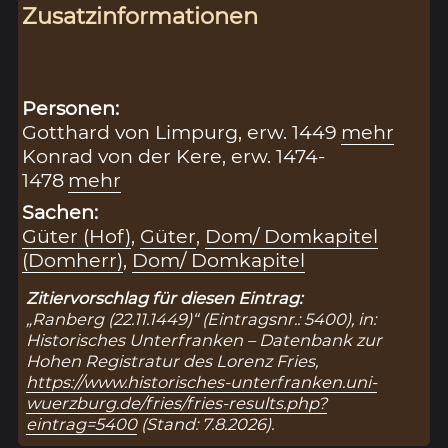
Zusatzinformationen
Personen:
Gotthard von Limpurg, erw. 1449
mehr
Konrad von der Kere, erw. 1474-
1478
mehr
Sachen:
Güter (Hof)
,
Güter
,
Dom/ Domkapitel
(Domherr)
,
Dom/ Domkapitel
Zitiervorschlag für diesen Eintrag:
„Ranberg (22.11.1449)“ (Eintragsnr.: 5400), in:
Historisches Unterfranken – Datenbank zur
Hohen Registratur des Lorenz Fries,
https://www.historisches-unterfranken.uni-
wuerzburg.de/fries/fries-results.php?
eintrag=5400
(Stand: 7.8.2026).