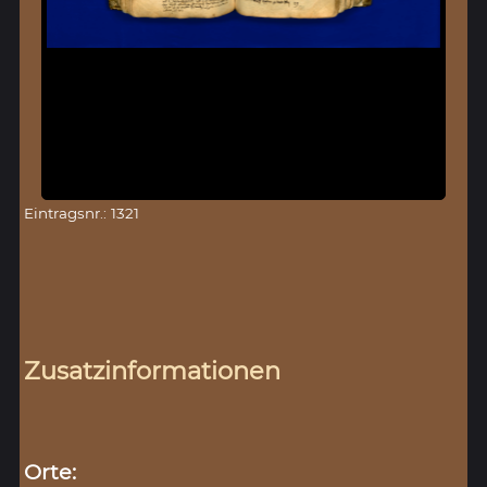
Eintragsnr.: 1321
Zusatzinformationen
Orte: