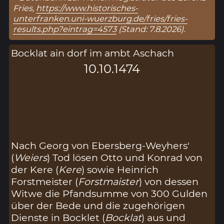
Fries,
https://www.historisches-
unterfranken.uni-wuerzburg.de/fries/fries-
results.php?eintrag=4573
(Stand: 7.8.2026).
Bocklat ain dorf im ambt Aschach
10.10.1474
Nach Georg von Ebersberg-Weyhers'
(
Weiers
) Tod lösen Otto und Konrad von
der Kere (
Kere
) sowie Heinrich
Forstmeister (
Forstmaister
) von dessen
Witwe die Pfandsumme von 300 Gulden
über der Bede und die zugehörigen
Dienste in Bocklet (
Bocklat
) aus und