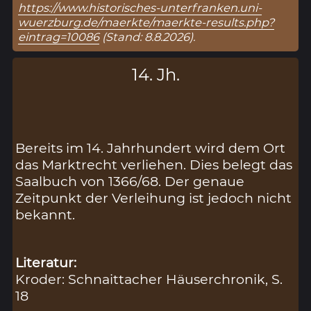
https://www.historisches-unterfranken.uni-
wuerzburg.de/maerkte/maerkte-results.php?
eintrag=10086
(Stand: 8.8.2026).
14. Jh.
Bereits im 14. Jahrhundert wird dem Ort
das Marktrecht verliehen. Dies belegt das
Saalbuch von 1366/68. Der genaue
Zeitpunkt der Verleihung ist jedoch nicht
bekannt.
Literatur:
Kroder: Schnaittacher Häuserchronik, S.
18