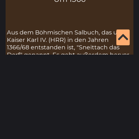
Aus dem Böhmischen Salbuch, das unter
Kaiser Karl IV. (HRR) in den Jahren
1366/68 entstanden ist, "Sneittach das
Dorf" genannt. Es geht außerdem hervor,
dass Schnaittach, welches zum Bistum
Bamberg gehört, aus zwölf Höfen
besteht. Bereits 1360 kaufte Kaiser Karl IV.
von Böhmen den Nürnberger
Burggrafen das Lehensrecht über den
Rothenberg ab.
Literatur:
Schieber: Schnaittach, S. 27; 29