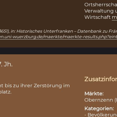
Ortsherrscha
Verwaltung 
Wirtschaft
m
13651), in: Historisches Unterfranken – Datenbank zu Fr
en.uni-wuerzburg.de/maerkte/maerkte-results.php?ein
. Jh.
Zusatzinfo
 bis zu ihrer Zerstörung im
latz.
Märkte:
Obernzenn (B
Kategorien:
- Bevölkerun