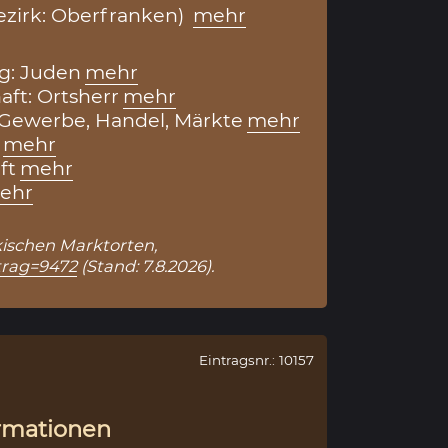
ezirk: Oberfranken)
mehr
g: Juden
mehr
aft: Ortsherr
mehr
: Gewerbe, Handel, Märkte
mehr
mehr
ft
mehr
ehr
nkischen Marktorten,
trag=9472
(Stand: 7.8.2026).
Eintragsnr.: 10157
rmationen