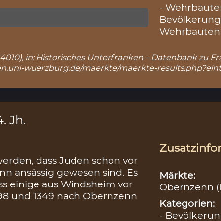
- Wehrbauten
Bevölkerung
Wehrbauten 
.: 14010), in: Historisches Unterfranken – Datenbank zu 
ken.uni-wuerzburg.de/maerkte/maerkte-results.php?ein
. Jh.
Zusatzinfo
werden, dass Juden schon vor
nn ansässig gewesen sind. Es
Märkte:
ass einige aus Windsheim vor
Obernzenn (B
98 und 1349 nach Obernzenn
Kategorien:
- Bevölkerun