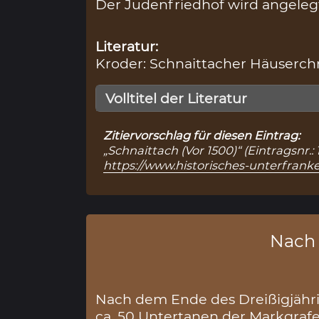
Der Judenfriedhof wird angeleg
Literatur:
Kroder: Schnaittacher Häuserchr
Volltitel der Literatur
Zitiervorschlag für diesen Eintrag:
„Schnaittach (Vor 1500)“ (Eintragsnr.
https://www.historisches-unterfran
Nach
Nach dem Ende des Dreißigjähri
ca. 50 Untertanen der Markgraf