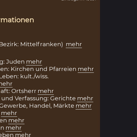
rmationen
ezirk: Mittelfranken)
mehr
g: Juden
mehr
en: Kirchen und Pfarreien
mehr
Leben: kult./wiss.
mehr
aft: Ortsherr
mehr
 und Verfassung: Gerichte
mehr
: Gewerbe, Handel, Märkte
mehr
mehr
en
mehr
en
mehr
Leben
mehr