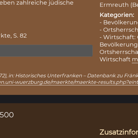
leben zahlreiche jüdische
Ermreuth (B
Kategorien:
- Bevölkerun
- Ortsherrsch
te, S. 82
- Wirtschaft
Bevölkerung
Ortsherrscha
Wirtschaft
m
472), in: Historisches Unterfranken – Datenbank zu Frä
ken.uni-wuerzburg.de/maerkte/maerkte-results.php?ein
1500
Zusatzinfo