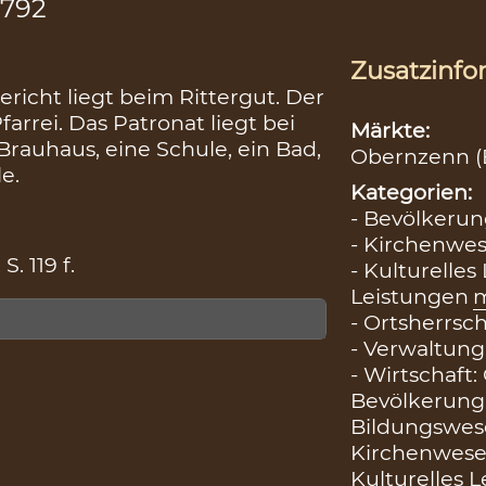
1792
Zusatzinfo
richt liegt beim Rittergut. Der
farrei. Das Patronat liegt bei
Märkte:
 Brauhaus, eine Schule, ein Bad,
Obernzenn (B
e.
Kategorien:
- Bevölkerun
- Kirchenwes
 119 f.
- Kulturelles 
Leistungen
- Ortsherrsch
- Verwaltung
- Wirtschaft
Bevölkerung
Bildungswes
Kirchenwes
Kulturelles 