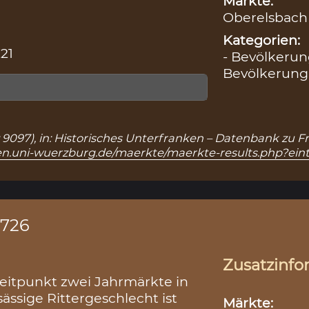
Märkte:
Oberelsbach 
Kategorien:
221
- Bevölkerun
Bevölkerung
.: 9097), in: Historisches Unterfranken – Datenbank zu 
ken.uni-wuerzburg.de/maerkte/maerkte-results.php?ei
1726
Zusatzinfo
Zeitpunkt zwei Jahrmärkte in
ässige Rittergeschlecht ist
Märkte: