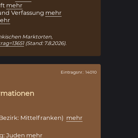
ft
mehr
und Verfassung
mehr
ehr
änkischen Marktorten,
trag=13651
(Stand: 7.8.2026).
Eintragsnr.: 14010
rmationen
ezirk: Mittelfranken)
mehr
g: Juden
mehr