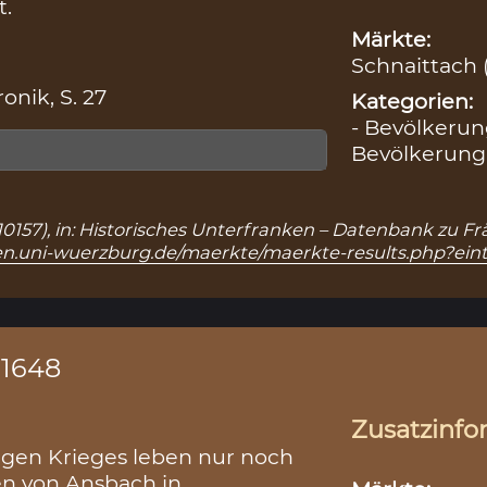
t.
Märkte:
Schnaittach 
onik, S. 27
Kategorien:
- Bevölkerun
Bevölkerung
: 10157), in: Historisches Unterfranken – Datenbank zu 
ken.uni-wuerzburg.de/maerkte/maerkte-results.php?ein
 1648
Zusatzinfo
gen Krieges leben nur noch
en von Ansbach in