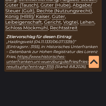
Güter (Tausch)
,
Güter (Hube)
,
Abgabe/
Steuer (Gült)
,
Rechte (Nutzungsrecht)
,
König (HRR)/ Kaiser
,
Güter
,
Leibeigenschaft
,
Gericht
,
Vogtei
,
Lehen
,
Schloss Möckmühl
,
Rechtsstreit
Zitiervorschlag für diesen Eintrag:
„Haidingsveld (04.11.1331/06.07.1339/)“
(Eintragsnr.: 3155), in: Historisches Unterfranken
– Datenbank zur Hohen Registratur des Lorenz
Fries,
https://www.historisches-
unterfranken.uni-wuerzburg.de/fries/fries-
results.php?eintrag=3155
(Stand: 8.8.2026).
Ergebnisseite 1 von 1