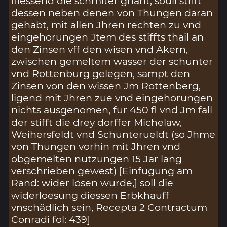
fliessend die schmiter gnant, souil stifft
dessen neben denen von Thungen daran
gehabt, mit allen Jhren rechten zu vnd
eingehorungen Jtem des stiffts thail an
den Zinsen vff den wisen vnd Akern,
zwischen gemeltem wasser der schunter
vnd Rottenburg gelegen, sampt den
Zinsen von den wissen Jm Rottenberg,
ligend mit Jhren zue vnd eingehorungen
nichts ausgenomen, fur 450 fl vnd Jm fall
der stifft die drey dorffer Michelaw,
Weihersfeldt vnd Schunterueldt (so Jhme
von Thungen vorhin mit Jhren vnd
obgemelten nutzungen 15 Jar lang
verschrieben gewest) [Einfügung am
Rand: wider lösen wurde,] soll die
widerloesung diessen Erbkhauff
vnschädlich sein, Recepta 2 Contractum
Conradi fol: 439]