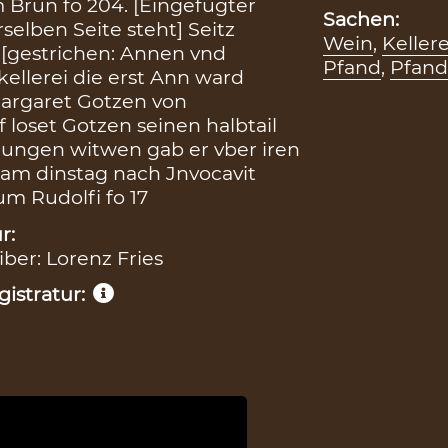
Brun fo 204. [Eingefügter
Sachen:
selben Seite steht] Seitz
Wein
,
Kellere
e [gestrichen: Annen vnd
Pfand
,
Pfand
ellerei die erst Ann ward
argaret Gotzen von
 loset Gotzen seinen halbtail
hungen witwen gab er vber iren
 am dinstag nach Jnvocavit
m Rudolfi fo 17
r:
iber: Lorenz Fries
istratur:
7