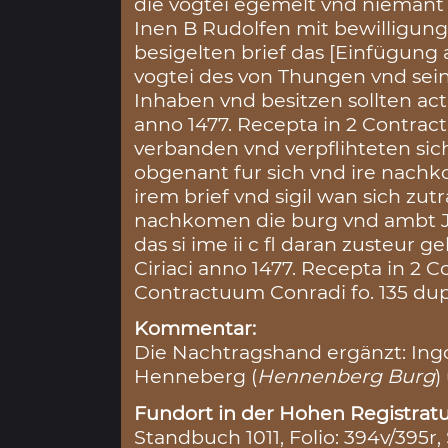
die vogtei egemelt vnd niemant
Inen B Rudolfen mit bewilligun
besigelten brief das [Einfügung a
vogtei des von Thungen vnd sei
Inhaben vnd besitzen sollten a
anno 1477. Recepta in 2 Contra
verbanden vnd verpflihteten sic
obgenant fur sich vnd ire nach
irem brief vnd sigil wan sich zut
nachkomen die burg vnd ambt J
das si ime ii c fl daran zusteur
Ciriaci anno 1477. Recepta in 2 C
Contractuum Conradi fo. 135 dupli
Kommentar:
Die Nachtragshand ergänzt: Ingo
Henneberg (
Hennenberg Burg
)
Fundort in der Hohen Registratu
Standbuch 1011, Folio: 394v/395r,