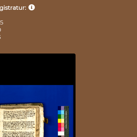
istratur:
35
0
3