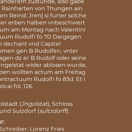
 anderem zustunde, also gabe
g Rainharten von Thungen ain
m Reind: Jren] si furter solche
ner erben halben vnbeschwert
ctum am Montag nach Valentini
ctuum Rudolfi fo 70 Dargegen
h dechant vnd Capitel
komen gen B Rudolfen, vnter
ragen dz er B Rudolf oder seine
ngelstat wider ablosen wurde,
 geben wollten actum am Freitag
ontractuum Rudolfi fo 83d. Et i
cai fol. 126.
lstadt (
Jngolstat
), Schloss
 und Sulzdorf (
sultzdorff
).
r:
 Schreiber: Lorenz Fries