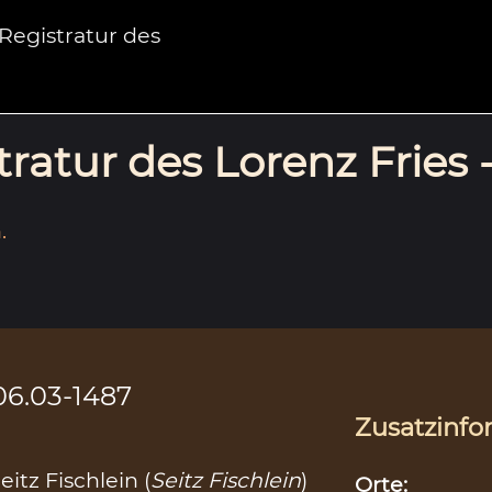
egistratur des
ratur des Lorenz Fries 
.
06.03-1487
Zusatzinfo
itz Fischlein (
Seitz Fischlein
)
Orte: