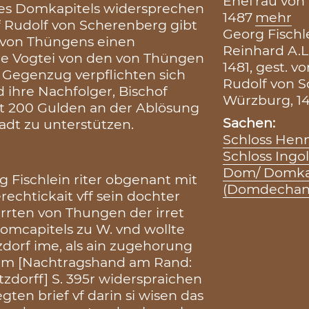
Ehefrau von 
 des Domkapitels widersprechen
1487
mehr
of Rudolf von Scherenberg gibt
Georg Fischle
 von Thüngens einen
Reinhard A.L
 die Vogtei von den von Thüngen
1481, gest. vo
 Gegenzug verpflichten sich
Rudolf von S
 ihre Nachfolger, Bischof
Würzburg, 1
it 200 Gulden an der Ablösung
Sachen:
adt zu unterstützen.
Schloss Hen
Schloss Ingo
Dom/ Domka
rg Fischlein riter obgenant mit
(Domdechan
rechtickait vff sein dochter
rrten von Thungen der irret
domcapitels zu W. vnd wollte
tzdorf ime, als ain zugehorung
dem [Nachtragshand am Rand:
zdorff] S. 395r widerspraichen
ten brief vf darin si wisen das