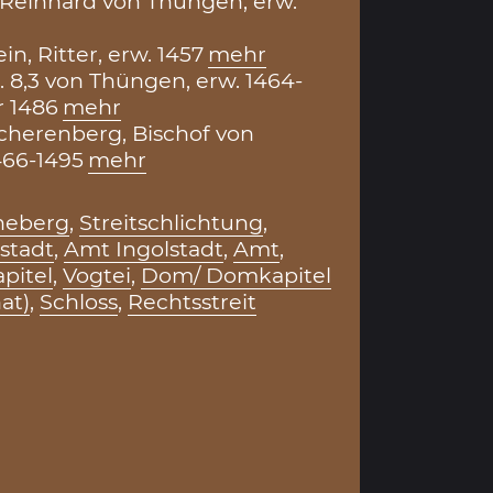
Reinhard von Thüngen, erw.
in, Ritter, erw. 1457
mehr
. 8,3 von Thüngen, erw. 1464-
r 1486
mehr
cherenberg, Bischof von
466-1495
mehr
neberg
,
Streitschlichtung
,
lstadt
,
Amt Ingolstadt
,
Amt
,
pitel
,
Vogtei
,
Dom/ Domkapitel
at)
,
Schloss
,
Rechtsstreit