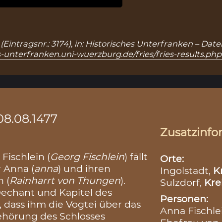
“ (Eintragsnr.: 3174), in: Historisches Unterfranken – D
s-unterfranken.uni-wuerzburg.de/fries/fries-results.ph
08.08.1477
Zusatzinfo
Fischlein (
Georg Fischlein
) fällt
Orte:
r Anna (
anna
) und ihren
Ingolstadt,
K
 (
Rainharrt von Thungen
).
Sulzdorf,
Kre
Dechant und Kapitel des
Personen:
, dass ihm die Vogtei über das
Anna Fischlei
behörung des Schlosses