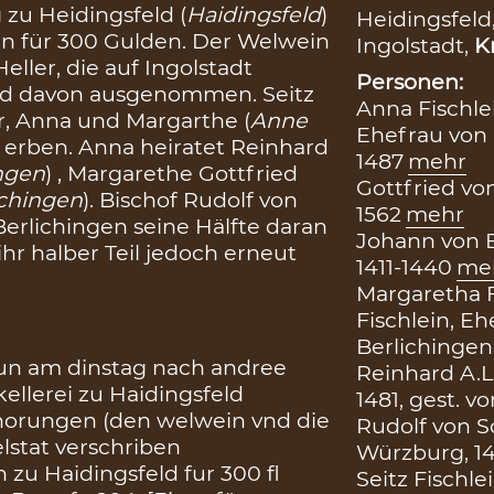
 zu Heidingsfeld (
Haidingsfeld
)
Heidingsfeld
n für 300 Gulden. Der Welwein
Ingolstadt,
K
ller, die auf Ingolstadt
Personen:
sind davon ausgenommen. Seitz
Anna Fischlei
er, Anna und Margarthe (
Anne
Ehefrau von 
ei erben. Anna heiratet Reinhard
1487
mehr
ngen
) , Margarethe Gottfried
Gottfried von
ichingen
). Bischof Rudolf von
1562
mehr
Berlichingen seine Hälfte daran
Johann von B
hr halber Teil jedoch erneut
1411-1440
me
Margaretha F
Fischlein, E
Berlichingen,
un am dinstag nach andree
Reinhard A.L
ellerei zu Haidingsfeld
1481, gest. vo
horungen (den welwein vnd die
Rudolf von S
lstat verschriben
Würzburg, 1
zu Haidingsfeld fur 300 fl
Seitz Fischle