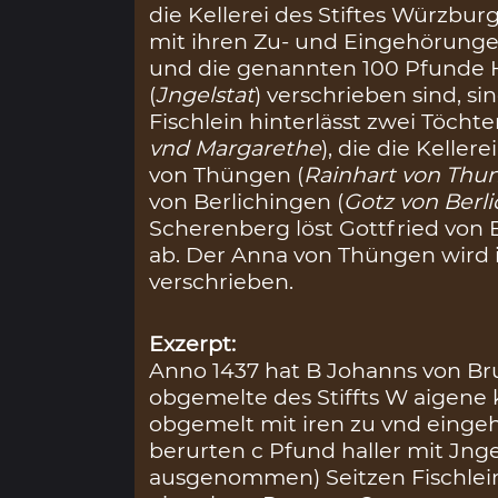
die Kellerei des Stiftes Würzburg
mit ihren Zu- und Eingehörunge
und die genannten 100 Pfunde He
(
Jngelstat
) verschrieben sind, 
Fischlein hinterlässt zwei Töcht
vnd Margarethe
), die die Keller
von Thüngen (
Rainhart von Thu
von Berlichingen (
Gotz von Berl
Scherenberg löst Gottfried von 
ab. Der Anna von Thüngen wird i
verschrieben.
Exzerpt:
Anno 1437 hat B Johanns von Br
obgemelte des Stiffts W aigene k
obgemelt mit iren zu vnd einge
berurten c Pfund haller mit Jnge
ausgenommen) Seitzen Fischlein 