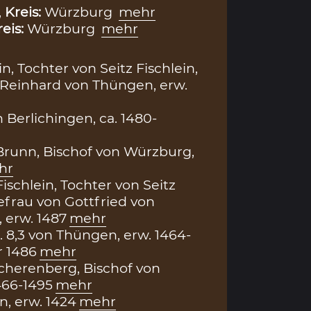
,
Kreis:
Würzburg
mehr
reis:
Würzburg
mehr
n, Tochter von Seitz Fischlein,
Reinhard von Thüngen, erw.
 Berlichingen, ca. 1480-
runn, Bischof von Würzburg,
hr
ischlein, Tochter von Seitz
hefrau von Gottfried von
 erw. 1487
mehr
. 8,3 von Thüngen, erw. 1464-
r 1486
mehr
cherenberg, Bischof von
466-1495
mehr
in, erw. 1424
mehr