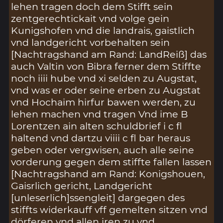
lehen tragen doch dem Stifft sein
zentgerechtickait vnd volge gein
Kunigshofen vnd die landrais, gaistlich
vnd landgericht vorbehalten sein
[Nachtragshand am Rand: LandReiß] das
auch Valtin von Bibra ferner dem Stiffte
noch iiii hube vnd xi selden zu Augstat,
vnd was er oder seine erben zu Augstat
vnd Hochaim hirfur bawen werden, zu
lehen machen vnd tragen Vnd ime B
Lorentzen ain alten schuldbrief i c fl
haltend vnd dartzu viiii c fl bar heraus
geben oder vergwisen, auch alle seine
vorderung gegen dem stiffte fallen lassen
[Nachtragshand am Rand: Konigshouen,
Gaisrlich gericht, Landgericht
[unleserlich]ssengleit] dargegen des
stiffts widerkauff vff gemelten sitzen vnd
dörferen vnd allen iren zu vnd