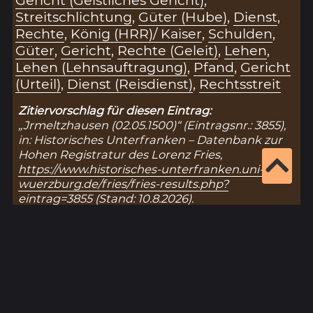
Streitschlichtung
,
Güter (Hube)
,
Dienst
,
Rechte
,
König (HRR)/ Kaiser
,
Schulden
,
Güter
,
Gericht
,
Rechte (Geleit)
,
Lehen
,
Lehen (Lehnsauftragung)
,
Pfand
,
Gericht
(Urteil)
,
Dienst (Reisdienst)
,
Rechtsstreit
Zitiervorschlag für diesen Eintrag:
„Jrmeltzhausen (02.05.1500)“ (Eintragsnr.: 3855),
in: Historisches Unterfranken – Datenbank zur
Hohen Registratur des Lorenz Fries,
https://www.historisches-unterfranken.uni-
wuerzburg.de/fries/fries-results.php?
eintrag=3855
(Stand: 10.8.2026).
Ergebnisseite 1 von 1