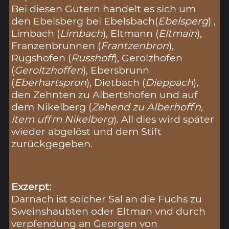
Bei diesen Gütern handelt es sich um
den Ebelsberg bei Ebelsbach(
Ebelsperg
) ,
Limbach (
Limbach
), Eltmann (
Eltmain
),
Franzenbrunnen (
Frantzenbron
),
Rügshofen (
Russhoff
), Gerolzhofen
(
Geroltzhoffen
), Ebersbrunn
(
Eberhartspron
), Dietbach (
Dieppach
),
den Zehnten zu Albertshofen und auf
dem Nikelberg (
Zehend zu Alberhoffn,
item uffm Nikelberg
). All dies wird später
wieder abgelöst und dem Stift
zurückgegeben.
Exzerpt:
Darnach ist solcher Sal an die Fuchs zu
Sweinshaubten oder Eltman vnd durch
verpfendung an Georgen von