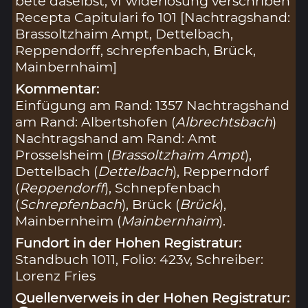
bete daselbst, vf widerlosung verschriben
Recepta Capitulari fo 101 [Nachtragshand:
Brassoltzhaim Ampt, Dettelbach,
Reppendorff, schrepfenbach, Brück,
Mainbernhaim]
Kommentar:
Einfügung am Rand: 1357 Nachtragshand
am Rand: Albertshofen (
Albrechtsbach
)
Nachtragshand am Rand: Amt
Prosselsheim (
Brassoltzhaim Ampt
),
Dettelbach (
Dettelbach
), Repperndorf
(
Reppendorff
), Schnepfenbach
(
Schrepfenbach
), Brück (
Brück
),
Mainbernheim (
Mainbernhaim
).
Fundort in der Hohen Registratur:
Standbuch 1011, Folio: 423v, Schreiber:
Lorenz Fries
Quellenverweis in der Hohen Registratur: