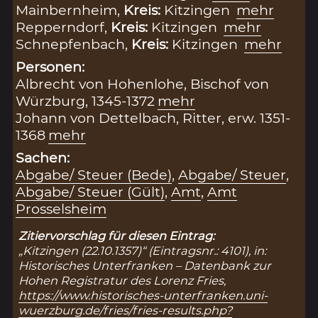
Mainbernheim,
Kreis:
Kitzingen
mehr
Repperndorf,
Kreis:
Kitzingen
mehr
Schnepfenbach,
Kreis:
Kitzingen
mehr
Personen:
Albrecht von Hohenlohe, Bischof von
Würzburg, 1345-1372
mehr
Johann von Dettelbach, Ritter, erw. 1351-
1368
mehr
Sachen:
Abgabe/ Steuer (Bede)
,
Abgabe/ Steuer
,
Abgabe/ Steuer (Gült)
,
Amt
,
Amt
Prosselsheim
Zitiervorschlag für diesen Eintrag:
„Kitzingen (22.10.1357)“ (Eintragsnr.: 4101), in:
Historisches Unterfranken – Datenbank zur
Hohen Registratur des Lorenz Fries,
https://www.historisches-unterfranken.uni-
wuerzburg.de/fries/fries-results.php?