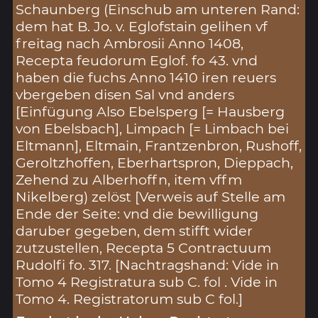
Schaunberg (Einschub am unteren Rand:
dem hat B. Jo. v. Eglofstain gelihen vf
freitag nach Ambrosii Anno 1408,
Recepta feudorum Eglof. fo 43. vnd
haben die fuchs Anno 1410 iren reuers
vbergeben disen Sal vnd anders
[Einfügung Also Ebelsperg [= Hausberg
von Ebelsbach], Limpach [= Limbach bei
Eltmann], Eltmain, Frantzenbron, Rushoff,
Geroltzhoffen, Eberhartspron, Dieppach,
Zehend zu Alberhoffn, item vffm
Nikelberg) zelöst [Verweis auf Stelle am
Ende der Seite: vnd die bewilligung
daruber gegeben, dem stifft wider
zutzustellen, Recepta 5 Contractuum
Rudolfi fo. 317. [Nachtragshand: Vide in
Tomo 4 Registratura sub C. fol . Vide in
Tomo 4. Registratorum sub C fol.]