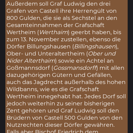
Außerdem soll Graf Ludwig den drei
Grafen von Castell ihre Herrengült von
800 Gulden, die sie als Sechstel an den
Gesamteinnahmen der Grafschaft
Wertheim (
Werthaim
) geerbt haben, bis
zum 13. November zustellen, ebenso die
Dörfer Billungshausen (
Billingshausen
),
Ober- und Unteraltertheim (
Ober und
Nider Alterthaim
) sowie ein Achtel an
Goßmannsdorf (
Gossmansdorff
) mit allen
dazugehörigen Gütern und Gefällen,
auch das Jagdrecht außerhalb des hohen
Wildbanns, wie es die Grafschaft
Wertheim innegehabt hat. Jedes Dorf soll
jedoch weiterhin zu seiner bisherigen
Zent gehören und Graf Ludwig soll den
Brüdern von Castell 500 Gulden von den
Nutzrechten dieser Dörfer gewähren.
Falls aber Bischof Friedrich dem