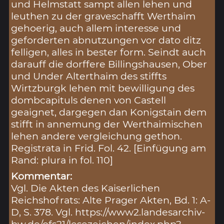
und Helmstatt sampt allen lehen und
leuthen zu der graveschafft Werthaim
gehoerig, auch allem interesse und
geforderten abnutzungen vor dato ditz
felligen, alles in bester form. Seindt auch
darauff die dorffere Billingshausen, Ober
und Under Alterthaim des stiffts
Wirtzburgk lehen mit bewilligung des
dombcapituls denen von Castell
geaignet, dargegen dan Konigstain dem
stifft in annemung der Werthaimischen
lehen andere vergleichung gethon.
Registrata in Frid. Fol. 42. [Einfügung am
Rand: plura in fol. 110]
Kommentar:
Vgl. Die Akten des Kaiserlichen
Reichshofrats: Alte Prager Akten, Bd. 1: A-
D, S. 378. Vgl. https://www2.landesarchiv-
bw.de/ofs21/lesezeichen/index.php?