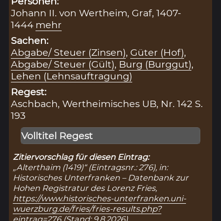
Personen:
Johann II. von Wertheim, Graf, 1407-
1444
mehr
Sachen:
Abgabe/ Steuer (Zinsen)
,
Güter (Hof)
,
Abgabe/ Steuer (Gült)
,
Burg (Burggut)
,
Lehen (Lehnsauftragung)
Regest:
Aschbach, Wertheimisches UB, Nr. 142 S.
193
Volltitel Regest
Zitiervorschlag für diesen Eintrag:
„Alterthaim (1419)“ (Eintragsnr.: 276), in:
Historisches Unterfranken – Datenbank zur
Hohen Registratur des Lorenz Fries,
https://www.historisches-unterfranken.uni-
wuerzburg.de/fries/fries-results.php?
eintrag=276
(Stand: 9.8.2026).