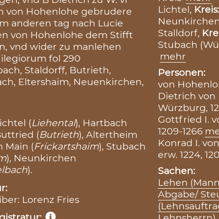
Lichtel,
Kreis
en von Hohenlohe gebrudere
Neunkirche
m anderen tag nach Lucie
Stalldorf,
Kre
en von Hohenlohe dem Stifft
Stubach (Wü
n, vnd wider zu manlehen
mehr
ilegiorum fol 290
ch, Staldorff, Butrieth,
Personen:
ach, Eltershaim, Neuenkirchen,
von Hohenloh
Dietrich von
Würzburg, 12
Gottfried I. 
chtel (
Liehental
), Hartbach
1209-1266
me
Buttried (
Butrieth
), Altertheim
Konrad I. vo
 Main (
Frickartshaim
), Stubach
erw. 1224, 12
im
), Neunkirchen
elbach
).
Sachen:
Lehen (Mann
r:
Abgabe/ Ste
iber: Lorenz Fries
(Lehnsauftr
istratur:
Lehnsherrn)