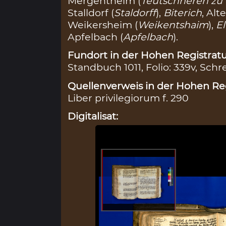
Mergentheim (
Teutschheren zu
Stalldorf (
Staldorff
),
Biterich
, Alt
Weikersheim (
Weikentshaim
),
E
Apfelbach (
Apfelbach
).
Fundort in der Hohen Registratu
Standbuch 1011, Folio: 339v, Schr
Quellenverweis in der Hohen Reg
Liber privilegiorum f. 290
Digitalisat: