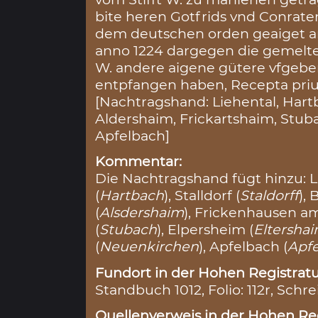
bite heren Gotfrids vnd Conrat
dem deutschen orden geaiget a
anno 1224 dargegen die gemelt
W. andere aigene gütere vfgebe
entpfangen haben, Recepta priu
[Nachtragshand: Liehental, Hartba
Aldershaim, Frickartshaim, Stub
Apfelbach]
Kommentar:
Die Nachtragshand fügt hinzu: Li
(
Hartbach
), Stalldorf (
Staldorff
), 
(
Alsdershaim
), Frickenhausen am
(
Stubach
), Elpersheim (
Eltersha
(
Neuenkirchen
), Apfelbach (
Apf
Fundort in der Hohen Registratu
Standbuch 1012, Folio: 112r, Schre
Quellenverweis in der Hohen Reg