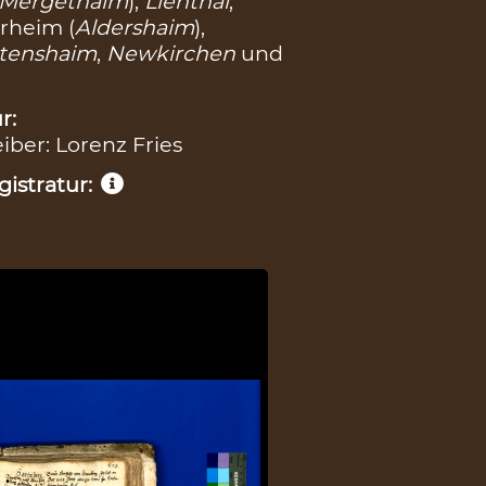
 Mergethaim
),
Lienthal
,
erheim (
Aldershaim
),
ltenshaim
,
Newkirchen
und
r:
eiber: Lorenz Fries
istratur: