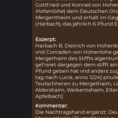
Gottfried und Konrad von Hohen
Hohenlohe
) dem Deutschen Or
Mergentheim und erhält im Geg
(
Harbach
), das jährlich 6 Pfund 
Exzerpt:
Harbach B. Dietrich von Hohenbu
vnd Conraden von Hohenlohe g
Mergethaim des Stiffts aigent
gefreiet dargegen dem stifft ain
Pfund geben hat vnd anders zug
tag nach Lucie, anno 1224] priui
Teutschheren zu Mergethaim, Lien
Aldershaim, Weikentshaim, Elte
Apfelbach]
Kommentar:
Die Nachtragshand ergänzt: De