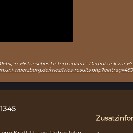
.: 4595), in: Historisches Unterfranken – Datenbank zur H
n.uni-wuerzburg.de/fries/fries-results.php?eintrag=45
.1345
Zusatzinfo
 von Kraft III. von Hohenlohe-