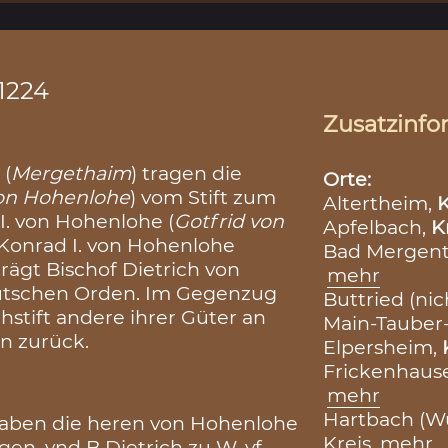
.1224
Zusatzinfo
 (
Mergethaim
) tragen die
Orte:
on Hohenlohe
) vom Stift zum
Altertheim,
K
I. von Hohenlohe (
Gotfrid von
Apfelbach,
K
 Konrad I. von Hohenlohe
Bad Mergen
trägt Bischof Dietrich von
mehr
tschen Orden. Im Gegenzug
Buttried (nich
stift andere ihrer Güter an
Main-Tauber
n zurück.
Elpersheim,
Frickenhaus
mehr
Hartbach (W
aben die heren von Hohenlohe
Kreis
mehr
en, vnd B Dietrich zu W. vf