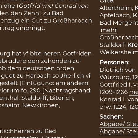
Orte:
lohe (
Gotfrid vnd Conrad von
Altertheim,
K
den den Zehnt zu Bad
Apfelbach,
K
enzug ein Gut zu Großharbach
Bad Mergen
Ertrag einbringt.
mehr
Großharbac
Stalldorf,
Kre
Weikershei
rg hat vf bite heren Gotfriden
ebrudere den zehenden zu
Personen:
umb dem deutschen orden
Dietrich von
 guet zu Harbach so Jherlich vi
Würzburg, 12
estelt [Einfügung: am andern
Gottfried I. 
leiorum fo. 290 [Nachtragshand:
1209-1266
me
thal, Staldorff, Biterich,
Konrad I. vo
nshaim, Newkirchen,
erw. 1224, 12
Sachen:
Abgabe/ Steu
utschherren zu Bad
Abgabe/ Ste