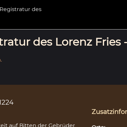
egistratur des
ratur des Lorenz Fries 
.
.1224
Zusatzinfo
eit auf Bitten der Gebrüder