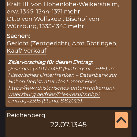
Kraft III. von Hohenlohe-Weikersheim,
erw. 1345, 1344-1371
mehr
Otto von Wolfskeel, Bischof von
Würzburg, 1333-1345
mehr
Sachen:
Gericht (Zentgericht)
,
Amt Röttingen
,
Kauf/ Verkauf
Zitiervorschlag für diesen Eintrag:
„Eisingen (22.07.1345)“ (Eintragsnr.: 2595), in:
Historisches Unterfranken – Datenbank zur
Hohen Registratur des Lorenz Fries,
https://www.historisches-unterfranken.uni-
wuerzburg.de/fries/fries-results.php?
eintrag=2595
(Stand: 8.8.2026).
Reichenberg
22.07.1345