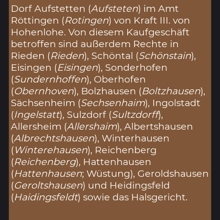
Dorf Aufstetten (
Aufsteten
) im Amt
Röttingen (
Rotingen
) von Kraft III. von
Hohenlohe. Von diesem Kaufgeschäft
betroffen sind außerdem Rechte in
Rieden (
Rieden
), Schöntal (
Schönstain
),
Eisingen (
Eisingen
), Sonderhofen
(
Sundernhoffen
), Oberhofen
(
Obernhoven
), Bolzhausen (
Boltzhausen
),
Sächsenheim (
Sechsenhaim
), Ingolstadt
(
Ingelstatt
), Sulzdorf (
Sultzdorff
),
Allersheim (
Allershaim
), Albertshausen
(
Albrechtshausen
), Winterhausen
(
Winterehausen
), Reichenberg
(
Reichenberg
), Hattenhausen
(
Hattenhausen
; Wüstung), Geroldshausen
(
Geroltshausen
) und Heidingsfeld
(
Haidingsfeldt
) sowie das Halsgericht.