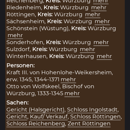
Reichenberg,
Kreis:
Würzburg
mehr
Riedenheim,
Kreis:
Würzburg
mehr
Röttingen,
Kreis:
Würzburg
mehr
Sächsenheim,
Kreis:
Würzburg
mehr
Schönstein (Wüstung),
Kreis:
Würzburg
mehr
Sonderhofen,
Kreis:
Würzburg
mehr
Sulzdorf,
Kreis:
Würzburg
mehr
Winterhausen,
Kreis:
Würzburg
mehr
Personen:
Kraft III. von Hohenlohe-Weikersheim,
erw. 1345, 1344-1371
mehr
Otto von Wolfskeel, Bischof von
Würzburg, 1333-1345
mehr
Sachen:
Gericht (Halsgericht)
,
Schloss Ingolstadt
,
Gericht
,
Kauf/ Verkauf
,
Schloss Röttingen
,
Schloss Reichenberg
,
Zent Röttingen