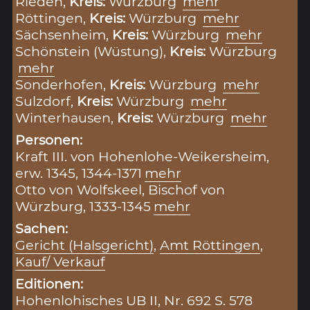
Rieden,
Kreis:
Würzburg
mehr
Röttingen,
Kreis:
Würzburg
mehr
Sächsenheim,
Kreis:
Würzburg
mehr
Schönstein (Wüstung),
Kreis:
Würzburg
mehr
Sonderhofen,
Kreis:
Würzburg
mehr
Sulzdorf,
Kreis:
Würzburg
mehr
Winterhausen,
Kreis:
Würzburg
mehr
Personen:
Kraft III. von Hohenlohe-Weikersheim,
erw. 1345, 1344-1371
mehr
Otto von Wolfskeel, Bischof von
Würzburg, 1333-1345
mehr
Sachen:
Gericht (Halsgericht)
,
Amt Röttingen
,
Kauf/ Verkauf
Editionen:
Hohenlohisches UB II, Nr. 692 S. 578