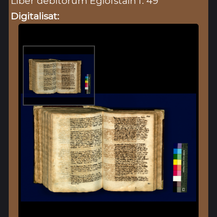
Liber debitorum Eglofstain f. 49
Digitalisat: