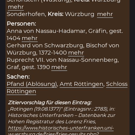
mehr
Sonderhofen,
Kreis:
Würzburg
mehr
Personen:
Anna von Nassau-Hadamar, Gräfin, gest.
1404
mehr
Gerhard von Schwarzburg, Bischof von
Würzburg, 1372-1400
mehr
Ruprecht VII. von Nassau-Sonnenberg,
Graf, gest. 1390
mehr
Sachen:
Pfand (Ablösung)
,
Amt Röttingen
,
Schloss
Röttingen
Zitiervorschlag für diesen Eintrag:
„Rotingen (19.08.1377)“ (Eintragsnr.: 2783), in:
Historisches Unterfranken – Datenbank zur
Hohen Registratur des Lorenz Fries,
https://www.historisches-unterfranken.uni-
wuerzburg.de/fries/fries-results.php?