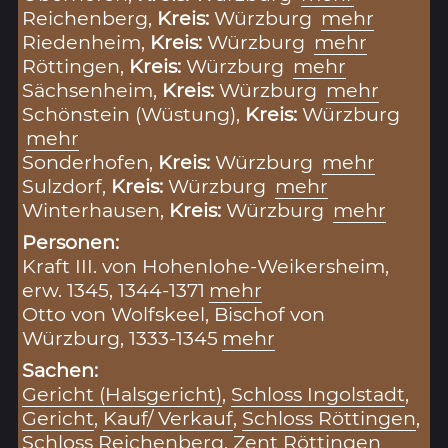
Reichenberg,
Kreis:
Würzburg
mehr
Riedenheim,
Kreis:
Würzburg
mehr
Röttingen,
Kreis:
Würzburg
mehr
Sächsenheim,
Kreis:
Würzburg
mehr
Schönstein (Wüstung),
Kreis:
Würzburg
mehr
Sonderhofen,
Kreis:
Würzburg
mehr
Sulzdorf,
Kreis:
Würzburg
mehr
Winterhausen,
Kreis:
Würzburg
mehr
Personen:
Kraft III. von Hohenlohe-Weikersheim,
erw. 1345, 1344-1371
mehr
Otto von Wolfskeel, Bischof von
Würzburg, 1333-1345
mehr
Sachen:
Gericht (Halsgericht)
,
Schloss Ingolstadt
,
Gericht
,
Kauf/ Verkauf
,
Schloss Röttingen
,
Schloss Reichenberg
,
Zent Röttingen