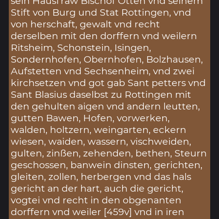
sein Hausfraw Bischof Otten vnd seinem
Stift von Burg und Stat Rottingen, vnd
von herschaft, gewalt vnd recht
derselben mit den dorffern vnd weilern
Ritsheim, Schonstein, Isingen,
Sondernhofen, Obernhofen, Bolzhausen,
Aufstetten vnd Sechsenheim, vnd zwei
kirchsetzen vnd got gab Sant petters vnd
Sant Blasius daselbst zu Rottingen mit
den gehulten aigen vnd andern leutten,
gutten Bawen, Hofen, vorwerken,
walden, holtzern, weingarten, eckern
wiesen, waiden, wassern, vischweiden,
gulten, zinßen, zehenden, bethen, Steurn
geschossen, banwein dinsten, gerichten,
gleiten, zollen, herbergen vnd das hals
gericht an der hart, auch die gericht,
vogtei vnd recht in den obgenanten
dorffern vnd weiler [459v] vnd in iren