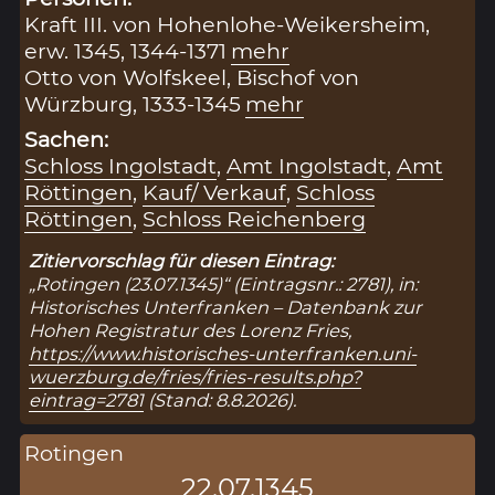
Kraft III. von Hohenlohe-Weikersheim,
erw. 1345, 1344-1371
mehr
Otto von Wolfskeel, Bischof von
Würzburg, 1333-1345
mehr
Sachen:
Schloss Ingolstadt
,
Amt Ingolstadt
,
Amt
Röttingen
,
Kauf/ Verkauf
,
Schloss
Röttingen
,
Schloss Reichenberg
Zitiervorschlag für diesen Eintrag:
„Rotingen (23.07.1345)“ (Eintragsnr.: 2781), in:
Historisches Unterfranken – Datenbank zur
Hohen Registratur des Lorenz Fries,
https://www.historisches-unterfranken.uni-
wuerzburg.de/fries/fries-results.php?
eintrag=2781
(Stand: 8.8.2026).
Rotingen
22.07.1345