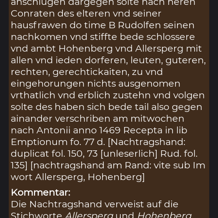
anschlugen dargegen solte nach heren
Conraten des elteren vnd seiner
hausfrawen do time B Rudolfen seinen
nachkomen vnd stiffte bede schlossere
vnd ambt Hohenberg vnd Allersperg mit
allen vnd ieden dorferen, leuten, guteren,
rechten, gerechtickaiten, zu vnd
eingehorungen nichts ausgenomen
vrthatlich vnd erblich zustehn vnd volgen
solte des haben sich bede tail also gegen
ainander verschriben am mitwochen
nach Antonii anno 1469 Recepta in lib
Emptionum fo. 77 d. [Nachtragshand:
duplicat fol. 150, 73 [unleserlich] Rud. fol.
135] [nachtragshand am Rand: vite sub Im
wort Allersperg, Hohenberg]
Kommentar:
Die Nachtragshand verweist auf die
Stichworte
Allersperg
und
Hohenberg
.