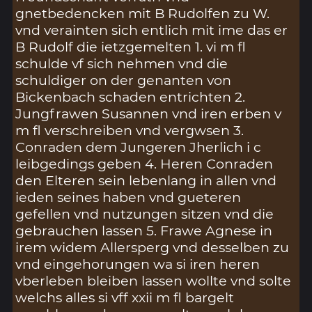
gnetbedencken mit B Rudolfen zu W.
vnd verainten sich entlich mit ime das er
B Rudolf die ietzgemelten 1. vi m fl
schulde vf sich nehmen vnd die
schuldiger on der genanten von
Bickenbach schaden entrichten 2.
Jungfrawen Susannen vnd iren erben v
m fl verschreiben vnd vergwsen 3.
Conraden dem Jungeren Jherlich i c
leibgedings geben 4. Heren Conraden
den Elteren sein lebenlang in allen vnd
ieden seines haben vnd gueteren
gefellen vnd nutzungen sitzen vnd die
gebrauchen lassen 5. Frawe Agnese in
irem widem Allersperg vnd desselben zu
vnd eingehorungen wa si iren heren
vberleben bleiben lassen wollte vnd solte
welchs alles si vff xxii m fl bargelt