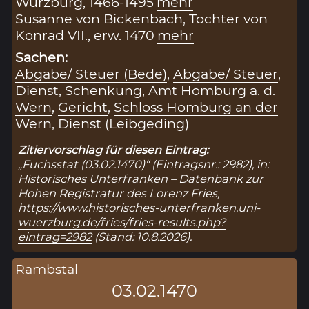
Würzburg, 1466-1495
mehr
Susanne von Bickenbach, Tochter von
Konrad VII., erw. 1470
mehr
Sachen:
Abgabe/ Steuer (Bede)
,
Abgabe/ Steuer
,
Dienst
,
Schenkung
,
Amt Homburg a. d.
Wern
,
Gericht
,
Schloss Homburg an der
Wern
,
Dienst (Leibgeding)
Zitiervorschlag für diesen Eintrag:
„Fuchsstat (03.02.1470)“ (Eintragsnr.: 2982), in:
Historisches Unterfranken – Datenbank zur
Hohen Registratur des Lorenz Fries,
https://www.historisches-unterfranken.uni-
wuerzburg.de/fries/fries-results.php?
eintrag=2982
(Stand: 10.8.2026).
Rambstal
03.02.1470