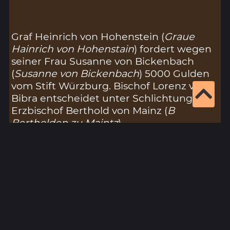
Graf Heinrich von Hohenstein (
Graue
Hainrich von Hohenstain
) fordert wegen
seiner Frau Susanne von Bickenbach
(
Susanne von Bickenbach
) 5000 Gulden
vom Stift Würzburg. Bischof Lorenz von
Bibra entscheidet unter Schlichtung von
Erzbischof Berthold von Mainz (
B
Bertholden zu Maintz
)
Exzerpt:
Hohenstain Graue Hainrich von
Hohenstain vordert von wegen seiner
gemahel Susannen von Bickenbach v m
fl an den stifft W. B. Lorentz kame der