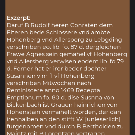
Exzerpt:
Daruf B Rudolf heren Conraten dem
Elteren bede Schlossere vnd ambte
Hohenberg vnd Allersperg zu Lebgding
verschriben eo. lib. fo. 87 d. dergleichen
Frawe Agnes sein gemahel vf Hohenberg
vnd Allersberg verwisen eodem lib. fo 79
d. Ferner hat er irer beder dochter
Susannen v m fl vf Hohenberg
verschriben Mitwochen nach
Reminiscere anno 1469 Recepta
Emptionum fo. 80 d. dise Susnna von
Bickenbach ist Grauen hainrichen von
Hohenstain vermahelt worden, der dan
irenhalben an den stifft W. [unleserlich]
furgenomen vnd durch B Bertholden zu
Maintz mit B Lorentzen vertragen