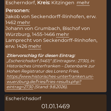
Escherndorf,
Kreis:
Kitzingen
mehr
Personen:
Jakob von Seckendorff-Rinhofen, erw.
1462
mehr
Johann von Grumbach, Bischof von
Würzburg, 1455-1466
mehr
Lamprecht von Seckendorff-Rinhofen,
erw. 1426
mehr
Zitiervorschlag für diesen Eintrag:
„Escherichsdorf (1461)“ (Eintragsnr.: 2730), in:
Historisches Unterfranken – Datenbank zur
Hohen Registratur des Lorenz Fries,
https://www.historisches-unterfranken.uni-
wuerzburg.de/fries/fries-results.php?
eintrag=2730
(Stand: 9.8.2026).
Escherichsdorf
01.01.1469