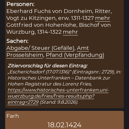
Personen:
Eberhard Fuchs von Dornheim, Ritter,
Vogt zu Kitzingen, erw. 1311-1327
mehr
Gottfried von Hohenlohe, Bischof von
Würzburg, 1314-1322
mehr
Sachen:
Abgabe/ Steuer (Gefälle)
,
Amt
Prosselsheim
,
Pfand (Verpfändung)
Zitiervorschlag für diesen Eintrag:
„Escherichsdorf (17.07.1316)“ (Eintragsnr.: 2729), in:
Historisches Unterfranken – Datenbank zur
Hohen Registratur des Lorenz Fries,
https://www.historisches-unterfranken.uni-
wuerzburg.de/fries/fries-results.php?
eintrag=2729
(Stand: 9.8.2026).
Farh
18.02.1424