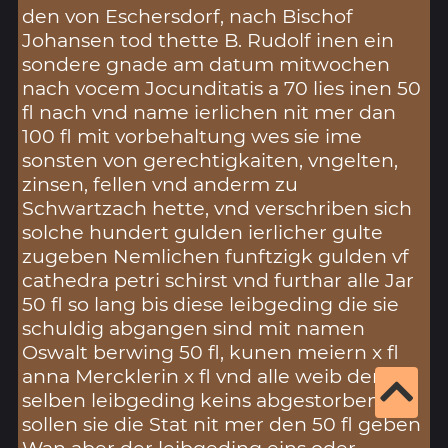
den von Eschersdorf, nach Bischof
Johansen tod thette B. Rudolf inen ein
sondere gnade am datum mitwochen
nach vocem Jocunditatis a 70 lies inen 50
fl nach vnd name ierlichen nit mer dan
100 fl mit vorbehaltung wes sie ime
sonsten von gerechtigkaiten, vngelten,
zinsen, fellen vnd anderm zu
Schwartzach hette, vnd verschriben sich
solche hundert gulden ierlicher gulte
zugeben Nemlichen funftzigk gulden vf
cathedra petri schirst vnd furthar alle Jar
50 fl so lang bis diese leibgeding die sie
schuldig abgangen sind mit namen
Oswalt berwing 50 fl, kunen meiern x fl
anna Mercklerin x fl vnd alle weib der
selben leibgeding keins abgestorben ist,
sollen sie die Stat nit mer den 50 fl geben