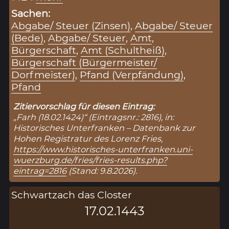
Sachen:
Abgabe/ Steuer (Zinsen)
,
Abgabe/ Steuer
(Bede)
,
Abgabe/ Steuer
,
Amt
,
Bürgerschaft
,
Amt (Schultheiß)
,
Bürgerschaft (Bürgermeister/
Dorfmeister)
,
Pfand (Verpfändung)
,
Pfand
Zitiervorschlag für diesen Eintrag:
„Farh (18.02.1424)“ (Eintragsnr.: 2816), in:
Historisches Unterfranken – Datenbank zur
Hohen Registratur des Lorenz Fries,
https://www.historisches-unterfranken.uni-
wuerzburg.de/fries/fries-results.php?
eintrag=2816
(Stand: 9.8.2026).
Schwartzach das Closter
17.02.1443