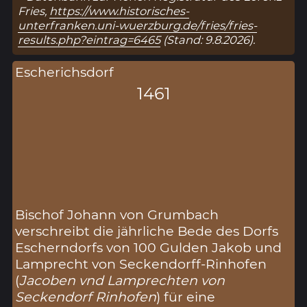
Fries,
https://www.historisches-
unterfranken.uni-wuerzburg.de/fries/fries-
results.php?eintrag=6465
(Stand: 9.8.2026).
Escherichsdorf
1461
Bischof Johann von Grumbach
verschreibt die jährliche Bede des Dorfs
Escherndorfs von 100 Gulden Jakob und
Lamprecht von Seckendorff-Rinhofen
(
Jacoben vnd Lamprechten von
Seckendorf Rinhofen
) für eine