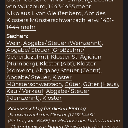
von Würzburg, 1443-1455
mehr
Nikolaus I. von Gleißenberg, Abt des
Klosters Münsterschwarzach, erw. 1431-
1444
mehr
Sachen:
Wein
,
Abgabe/ Steuer (Weinzehnt)
,
Abgabe/ Steuer (Großzehnt/
Getreidezehnt)
,
Kloster St. Ägidien
(Nürnberg)
,
Kloster (Abt)
,
Kloster
(Konvent)
,
Abgabe/ Steuer (Zehnt)
,
Abgabe/ Steuer
,
Kloster
Münsterschwarzach
,
Güter
,
Güter (Haus)
,
Kauf/ Verkauf
,
Abgabe/ Steuer
(Kleinzehnt)
,
Kloster
Zitiervorschlag für diesen Eintrag:
„Schwartzach das Closter (17.02.1443)“
(Eintragsnr.: 6465), in: Historisches Unterfranken
– Datenbank zur Hohen Registratur des Lorenz