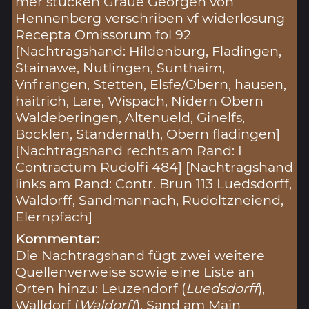
mer stucken Graue Georgen von
Hennenberg verschriben vf widerlosung
Recepta Omissorum fol 92
[Nachtragshand: Hildenburg, Fladingen,
Stainawe, Nutlingen, Sunthaim,
Vnfrangen, Stetten, Elsfe/Obern, hausen,
haitrich, Lare, Wispach, Nidern Obern
Waldeberingen, Altenueld, Ginelfs,
Bocklen, Standernath, Obern fladingen]
[Nachtragshand rechts am Rand: I
Contractum Rudolfi 484] [Nachtragshand
links am Rand: Contr. Brun 113 Luedsdorff,
Waldorff, Sandmannach, Rudoltzneiend,
Elernpfach]
Kommentar:
Die Nachtragshand fügt zwei weitere
Quellenverweise sowie eine Liste an
Orten hinzu: Leuzendorf (
Luedsdorff
),
Walldorf (
Waldorff
), Sand am Main