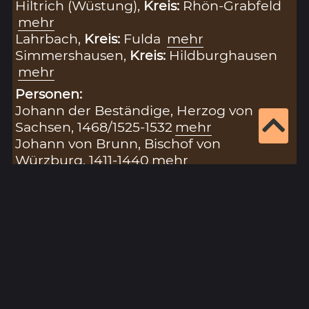
Hiltrich (Wüstung),
Kreis:
Rhön-Grabfeld
mehr
Lahrbach,
Kreis:
Fulda
mehr
Simmershausen,
Kreis:
Hildburghausen
mehr
Personen:
Johann der Beständige, Herzog von
Sachsen, 1468/1525-1532
mehr
Johann von Brunn, Bischof von
Würzburg, 1411-1440
mehr
Karl, Abt des Klosters Banz, 1338-1362
(?)
mehr
Konrad III. von Dhaun, Erzbischof von
Mainz, 1419-1434
mehr
Konrad von Thüngen, Bischof von
Würzburg, 1519-1540
mehr
Ludwig I., Landgraf von Hessen, 1402-
1458
mehr
Peter Klarmann, Sekretär, erw. 1528
mehr