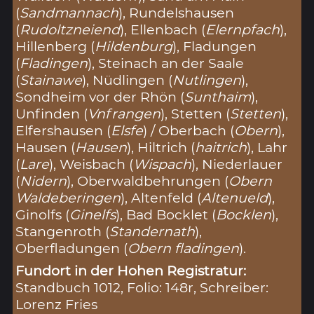
(
Sandmannach
), Rundelshausen
(
Rudoltzneiend
), Ellenbach (
Elernpfach
),
Hillenberg (
Hildenburg
), Fladungen
(
Fladingen
), Steinach an der Saale
(
Stainawe
), Nüdlingen (
Nutlingen
),
Sondheim vor der Rhön (
Sunthaim
),
Unfinden (
Vnfrangen
), Stetten (
Stetten
),
Elfershausen (
Elsfe
) / Oberbach (
Obern
),
Hausen (
Hausen
), Hiltrich (
haitrich
), Lahr
(
Lare
), Weisbach (
Wispach
), Niederlauer
(
Nidern
), Oberwaldbehrungen (
Obern
Waldeberingen
), Altenfeld (
Altenueld
),
Ginolfs (
Ginelfs
), Bad Bocklet (
Bocklen
),
Stangenroth (
Standernath
),
Oberfladungen (
Obern fladingen
).
Fundort in der Hohen Registratur:
Standbuch 1012, Folio: 148r, Schreiber:
Lorenz Fries