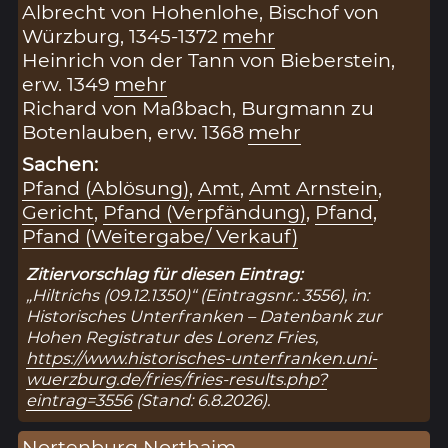
Albrecht von Hohenlohe, Bischof von
Würzburg, 1345-1372
mehr
Heinrich von der Tann von Bieberstein,
erw. 1349
mehr
Richard von Maßbach, Burgmann zu
Botenlauben, erw. 1368
mehr
Sachen:
Pfand (Ablösung)
,
Amt
,
Amt Arnstein
,
Gericht
,
Pfand (Verpfändung)
,
Pfand
,
Pfand (Weitergabe/ Verkauf)
Zitiervorschlag für diesen Eintrag:
„Hiltrichs (09.12.1350)“ (Eintragsnr.: 3556), in:
Historisches Unterfranken – Datenbank zur
Hohen Registratur des Lorenz Fries,
https://www.historisches-unterfranken.uni-
wuerzburg.de/fries/fries-results.php?
eintrag=3556
(Stand: 6.8.2026).
Nortenburg Northaim