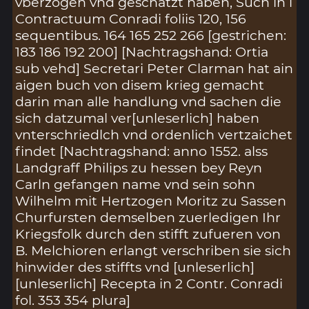
vberzogen vnd geschatzt haben, Such in i
Contractuum Conradi foliis 120, 156
sequentibus. 164 165 252 266 [gestrichen:
183 186 192 200] [Nachtragshand: Ortia
sub vehd] Secretari Peter Clarman hat ain
aigen buch von disem krieg gemacht
darin man alle handlung vnd sachen die
sich datzumal ver[unleserlich] haben
vnterschriedlch vnd ordenlich vertzaichet
findet [Nachtragshand: anno 1552. alss
Landgraff Philips zu hessen bey Reyn
Carln gefangen name vnd sein sohn
Wilhelm mit Hertzogen Moritz zu Sassen
Churfursten demselben zuerledigen Ihr
Kriegsfolk durch den stifft zufueren von
B. Melchioren erlangt verschriben sie sich
hinwider des stiffts vnd [unleserlich]
[unleserlich] Recepta in 2 Contr. Conradi
fol. 353 354 plura]