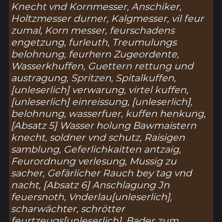
Knecht vnd Kornmesser, Anschiker,
Holtzmesser durner, Kalgmesser, vil feur
zumal, Korn messer, feurschadens
engetzung, furleuth, Treumulungs
belohnung, feurhern Zugeordente,
Wasserkhuffen, Guettern rettung und
austragung, Spritzen, Spitalkuffen,
[unleserlich] verwarung, virtel kuffen,
[unleserlich] einreissung, [unleserlich],
belohnung, wasserfuer, kuffen henkung,
[Absatz 5] Wasser holung Bawmaistern
knecht, soldner vnd schutz, Raisigen
samblung, Geferlichkaitten antzaig,
Feurordnung verlesung, Mussig zu
sacher, Gefärlicher Rauch bey tag vnd
nacht, [Absatz 6] Anschlagung Jn
feuersnoth, Vnderlau[unleserlich],
scharwächter, schrötter
feurtzeugs[unleserlich], Bader zum