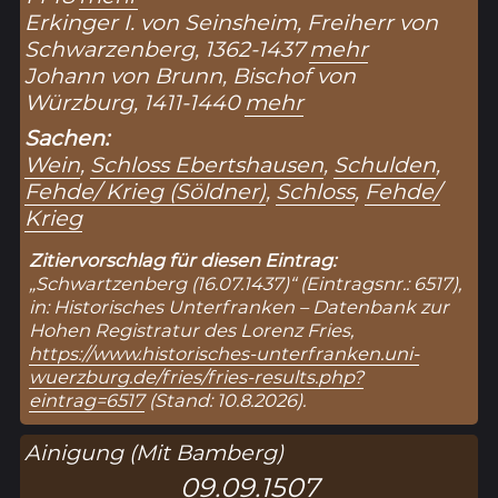
Erkinger I. von Seinsheim, Freiherr von
Schwarzenberg, 1362-1437
mehr
Johann von Brunn, Bischof von
Würzburg, 1411-1440
mehr
Sachen:
Wein
,
Schloss Ebertshausen
,
Schulden
,
Fehde/ Krieg (Söldner)
,
Schloss
,
Fehde/
Krieg
Zitiervorschlag für diesen Eintrag:
„Schwartzenberg (16.07.1437)“ (Eintragsnr.: 6517),
in: Historisches Unterfranken – Datenbank zur
Hohen Registratur des Lorenz Fries,
https://www.historisches-unterfranken.uni-
wuerzburg.de/fries/fries-results.php?
eintrag=6517
(Stand: 10.8.2026).
Ainigung (Mit Bamberg)
09.09.1507