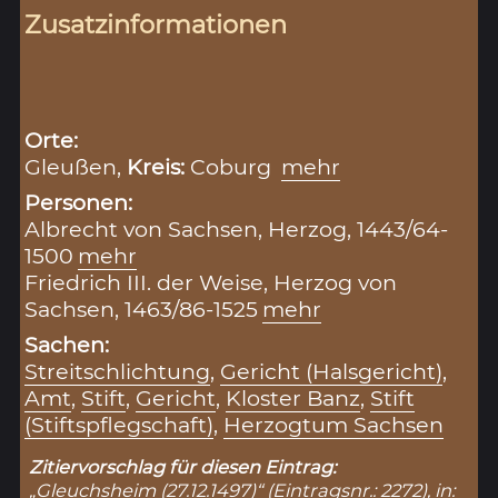
Zusatzinformationen
Orte:
Gleußen,
Kreis:
Coburg
mehr
Personen:
Albrecht von Sachsen, Herzog, 1443/64-
1500
mehr
Friedrich III. der Weise, Herzog von
Sachsen, 1463/86-1525
mehr
Sachen:
Streitschlichtung
,
Gericht (Halsgericht)
,
Amt
,
Stift
,
Gericht
,
Kloster Banz
,
Stift
(Stiftspflegschaft)
,
Herzogtum Sachsen
Zitiervorschlag für diesen Eintrag:
„Gleuchsheim (27.12.1497)“ (Eintragsnr.: 2272), in: