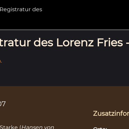
egistratur des
ratur des Lorenz Fries 
.
07
Zusatzinfo
Starke (
Hansen von