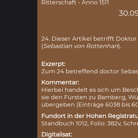
Ritterschaft - Anno 1511
30.09
24. Dieser Artikel betrifft Dokt
(
Sebastian von Rottenhan
).
Exzerpt:
Zum 24 betreffend doctor Seba
Kommentar:
Hierbei handelt es sich um Besc
sie den Fürsten zu Bamberg, W
übergeben (Einträge 6038 bis 60
Fundort in der Hohen Registratu
Standbuch 1012, Folio: 382v, Schr
Digitalisat: