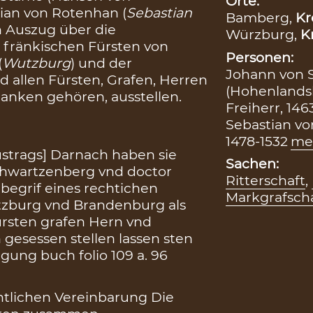
Orte:
tian von Rotenhan (
Sebastian
Bamberg,
Kr
en Auszug über die
Würzburg,
K
 fränkischen Fürsten von
Personen:
(
Wutzburg
) und der
Johann von 
 allen Fürsten, Grafen, Herren
(Hohenlandsb
ranken gehören, ausstellen.
Freiherr, 146
Sebastian vo
1478-1532
me
ustrags] Darnach haben sie
Sachen:
hwartzenberg vnd doctor
Ritterschaft
,
begrif eines rechtichen
Markgrafsch
zburg vnd Brandenburg als
ursten grafen Hern vnd
 gesessen stellen lassen sten
nigung buch folio 109 a. 96
chtlichen Vereinbarung Die