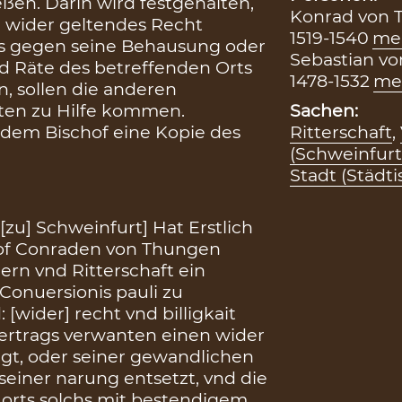
ßen. Darin wird festgehalten,
Konrad von 
r wider geltendes Recht
1519-1540
me
es gegen seine Behausung oder
Sebastian vo
 Räte des betreffenden Orts
1478-1532
me
, sollen die anderen
ten zu Hilfe kommen.
Sachen:
 dem Bischof eine Kopie des
Ritterschaft
,
(Schweinfurt
Stadt (Städti
[zu] Schweinfurt] Hat Erstlich
of Conraden von Thungen
rn vnd Ritterschaft ein
Conuersionis pauli zu
[wider] recht vnd billigkait
vertrags verwanten einen wider
egt, oder seiner gewandlichen
einer narung entsetzt, vnd die
 orts solchs mit bestendigem