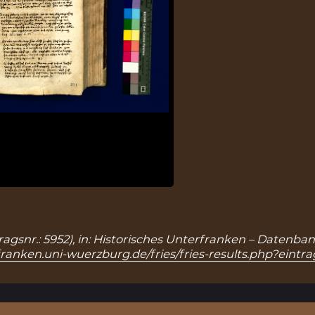
ntragsnr.: 5952), in: Historisches Unterfranken – Datenb
franken.uni-wuerzburg.de/fries/fries-results.php?eintr