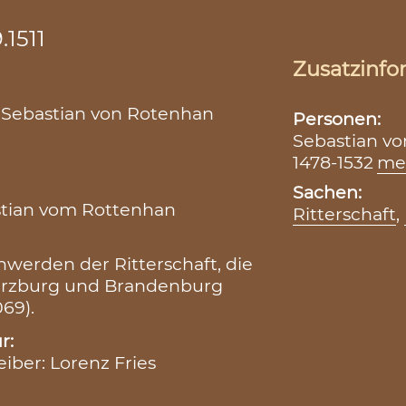
.1511
Zusatzinfo
or Sebastian von Rotenhan
Personen:
Sebastian vo
1478-1532
me
Sachen:
stian vom Rottenhan
Ritterschaft
,
hwerden der Ritterschaft, die
ürzburg und Brandenburg
69).
r:
eiber: Lorenz Fries