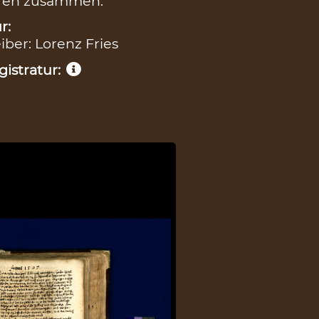
ören zusammen.
r:
eiber: Lorenz Fries
istratur: