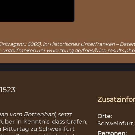
“ (Eintragsnr.: 6065), in: Historisches Unterfranken – D
s-unterfranken.uni-wuerzburg.de/fries/fries-results.ph
.1523
Zusatzinfo
ian vom Rottenhan
) setzt
Orte:
ber in Kenntnis, dass Grafen,
Schweinfurt
 Rittertag zu Schweinfurt
Personen: