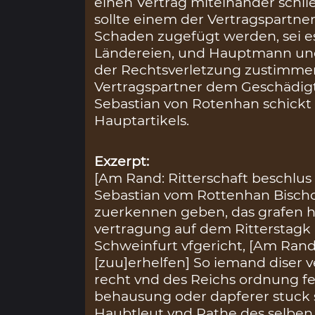
einen Vertrag miteinander schlie
sollte einem der Vertragspartne
Schaden zugefügt werden, sei 
Ländereien, und Hauptmann und
der Rechtsverletzung zustimmen
Vertragspartner dem Geschädig
Sebastian von Rotenhan schickt
Hauptartikels.
Exzerpt:
[Am Rand: Ritterschaft beschlus 
Sebastian vom Rottenhan Bisch
zuerkennen geben, das grafen he
vertragung auf dem Ritterstagk 
Schweinfurt vfgericht, [Am Rand: 
[zuu]erhelfen] So iemand diser 
recht vnd des Reichs ordnung f
behausung oder dapferer stuck s
Haubtleut vnd Rathe des selben