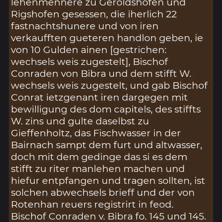
lehenmennere zu Geroldshofen und
Rigshofen gesessen, die iherlich 22
fastnachtshunere und von iren
verkaufften gueteren handlon geben, ie
von 10 Gulden ainen [gestrichen:
wechsels weis zugestelt], Bischof
Conraden von Bibra und dem stifft W.
wechsels weis zugestelt, und gab Bischof
Conrat ietzgenant iren dargegen mit
bewilligung des dom capitels, des stiffts
W. zins und gulte daselbst zu
Gieffenholtz, das Fischwasser in der
Bairnach sampt dem furt und altwasser,
doch mit dem gedinge das si es dem
stifft zu riter manlehen machen und
hiefur entpfangen und tragen sollten, ist
solchen abwechsels brieff und der von
Rotenhan reuers registrirt in feod.
Bischof Conraden v. Bibra fo. 145 und 145.