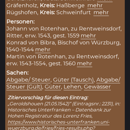
Gräfenholz,
Kreis:
Haßberge
mehr
Rügshofen,
Kreis:
Schweinfurt
mehr
Personen:
Johann von Rotenhan, zu Rentweinsdorf,
Ritter, erw. 1543, gest. 1559
mehr
Konrad von Bibra, Bischof von Würzburg,
1540-1544
mehr
Martin von Rotenhan, zu Rentweinsdorf,
erw. 1543-1554, gest. 1560
mehr
Sachen:
Abgabe/ Steuer
,
Güter (Tausch)
,
Abgabe/
Steuer (Gült)
,
Güter
,
Lehen
,
Gewässer
Zitiervorschlag für diesen Eintrag:
„Geroldshouen (21.05.1542)“ (Eintragsnr.: 2231), in:
Historisches Unterfranken – Datenbank zur
Hohen Registratur des Lorenz Fries,
https://www.historisches-unterfranken.uni-
wuerzburg.de/fries/fries-results.php?