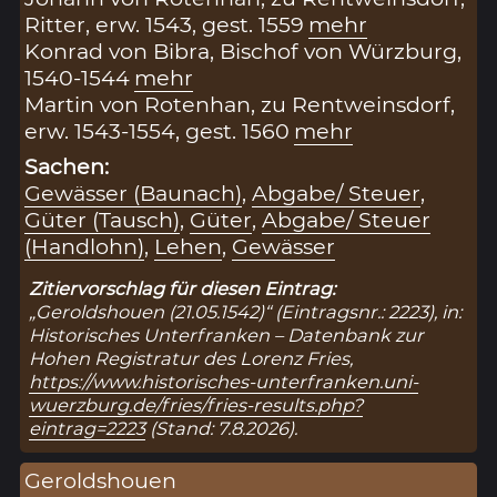
Ritter, erw. 1543, gest. 1559
mehr
Konrad von Bibra, Bischof von Würzburg,
1540-1544
mehr
Martin von Rotenhan, zu Rentweinsdorf,
erw. 1543-1554, gest. 1560
mehr
Sachen:
Gewässer (Baunach)
,
Abgabe/ Steuer
,
Güter (Tausch)
,
Güter
,
Abgabe/ Steuer
(Handlohn)
,
Lehen
,
Gewässer
Zitiervorschlag für diesen Eintrag:
„Geroldshouen (21.05.1542)“ (Eintragsnr.: 2223), in:
Historisches Unterfranken – Datenbank zur
Hohen Registratur des Lorenz Fries,
https://www.historisches-unterfranken.uni-
wuerzburg.de/fries/fries-results.php?
eintrag=2223
(Stand: 7.8.2026).
Geroldshouen