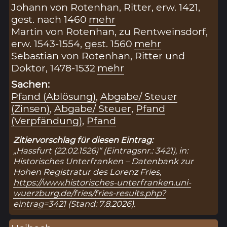
Johann von Rotenhan, Ritter, erw. 1421,
gest. nach 1460
mehr
Martin von Rotenhan, zu Rentweinsdorf,
erw. 1543-1554, gest. 1560
mehr
Sebastian von Rotenhan, Ritter und
Doktor, 1478-1532
mehr
Sachen:
Pfand (Ablösung)
,
Abgabe/ Steuer
(Zinsen)
,
Abgabe/ Steuer
,
Pfand
(Verpfändung)
,
Pfand
Zitiervorschlag für diesen Eintrag:
„Hassfurt (22.02.1526)“ (Eintragsnr.: 3421), in:
Historisches Unterfranken – Datenbank zur
Hohen Registratur des Lorenz Fries,
https://www.historisches-unterfranken.uni-
wuerzburg.de/fries/fries-results.php?
eintrag=3421
(Stand: 7.8.2026).