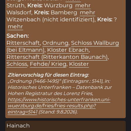
Strüth,
Kreis:
Würzburg
mehr
Walsdorf,
Kreis:
Bamberg
mehr
Witzenbach (nicht identifiziert),
Kreis:
?
mehr
Sachen:
Ritterschaft
,
Ordnung
,
Schloss Wallburg
(bei Eltmann)
,
Kloster Ebrach
,
Ritterschaft (Ritterkanton Baunach)
,
Schloss
,
Fehde/ Krieg
,
Kloster
Zitiervorschlag für diesen Eintrag:
„Ordnung (1466-1495)“ (Eintragsnr.: 5141), in:
Historisches Unterfranken – Datenbank zur
Hohen Registratur des Lorenz Fries,
https://www.historisches-unterfranken.uni-
wuerzburg.de/fries/fries-results.php?
eintrag=5141
(Stand: 9.8.2026).
Hainach