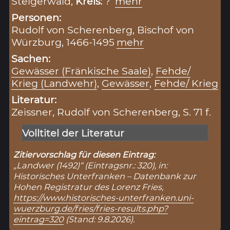
Steigerwald,
Kreis:
?
mehr
Personen:
Rudolf von Scherenberg, Bischof von
Würzburg, 1466-1495
mehr
Sachen:
Gewässer (Fränkische Saale)
,
Fehde/
Krieg (Landwehr)
,
Gewässer
,
Fehde/ Krieg
Literatur:
Zeissner, Rudolf von Scherenberg, S. 71 f.
Volltitel der Literatur
Zitiervorschlag für diesen Eintrag:
„Landwer (1492)“ (Eintragsnr.: 320), in:
Historisches Unterfranken – Datenbank zur
Hohen Registratur des Lorenz Fries,
https://www.historisches-unterfranken.uni-
wuerzburg.de/fries/fries-results.php?
eintrag=320
(Stand: 9.8.2026).