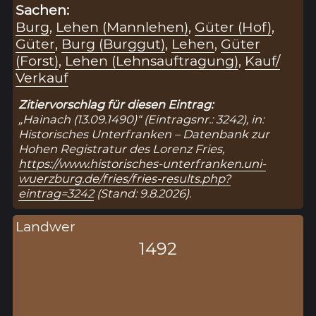
Sachen:
Burg
,
Lehen (Mannlehen)
,
Güter (Hof)
,
Güter
,
Burg (Burggut)
,
Lehen
,
Güter
(Forst)
,
Lehen (Lehnsauftragung)
,
Kauf/
Verkauf
Zitiervorschlag für diesen Eintrag:
„Hainach (13.09.1490)“ (Eintragsnr.: 3242), in:
Historisches Unterfranken – Datenbank zur
Hohen Registratur des Lorenz Fries,
https://www.historisches-unterfranken.uni-
wuerzburg.de/fries/fries-results.php?
eintrag=3242
(Stand: 9.8.2026).
Landwer
1492