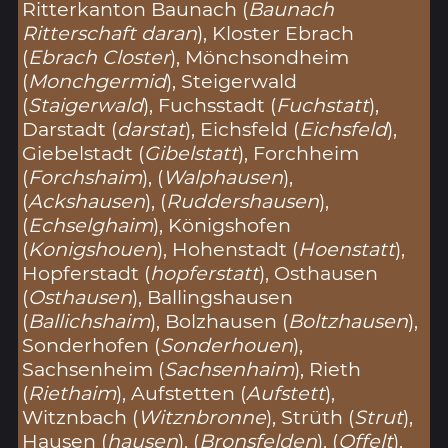
Ritterkanton Baunach (
Baunach
Ritterschaft daran
), Kloster Ebrach
(
Ebrach Closter
), Mönchsondheim
(
Monchgermid
), Steigerwald
(
Staigerwald
), Fuchsstadt (
Fuchstatt
),
Darstadt (
darstat
), Eichsfeld (
Eichsfeld
),
Giebelstadt (
Gibelstatt
), Forchheim
(
Forchshaim
), (
Walphausen
),
(
Ackshausen
), (
Ruddershausen
),
(
Echselghaim
), Königshofen
(
Konigshouen
), Hohenstadt (
Hoenstatt
),
Hopferstadt (
hopferstatt
), Osthausen
(
Osthausen
), Ballingshausen
(
Ballichshaim
), Bolzhausen (
Boltzhausen
),
Sonderhofen (
Sonderhouen
),
Sachsenheim (
Sachsenhaim
), Rieth
(
Riethaim
), Aufstetten (
Aufstett
),
Witznbach (
Witznbronne
), Strüth (
Strut
),
Hausen (
hausen
), (
Bronsfelden
), (
Offelt
),