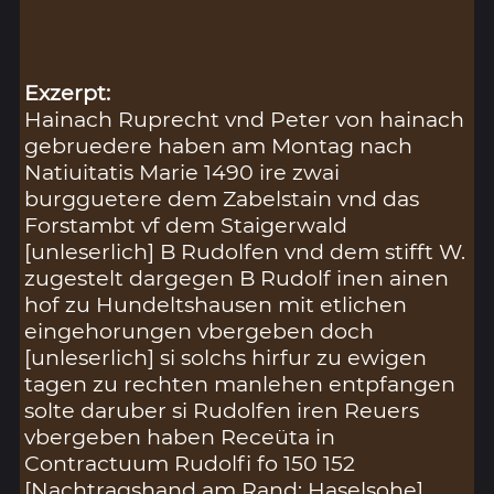
Exzerpt:
Hainach Ruprecht vnd Peter von hainach
gebruedere haben am Montag nach
Natiuitatis Marie 1490 ire zwai
burgguetere dem Zabelstain vnd das
Forstambt vf dem Staigerwald
[unleserlich] B Rudolfen vnd dem stifft W.
zugestelt dargegen B Rudolf inen ainen
hof zu Hundeltshausen mit etlichen
eingehorungen vbergeben doch
[unleserlich] si solchs hirfur zu ewigen
tagen zu rechten manlehen entpfangen
solte daruber si Rudolfen iren Reuers
vbergeben haben Receüta in
Contractuum Rudolfi fo 150 152
[Nachtragshand am Rand: Haselsohe]