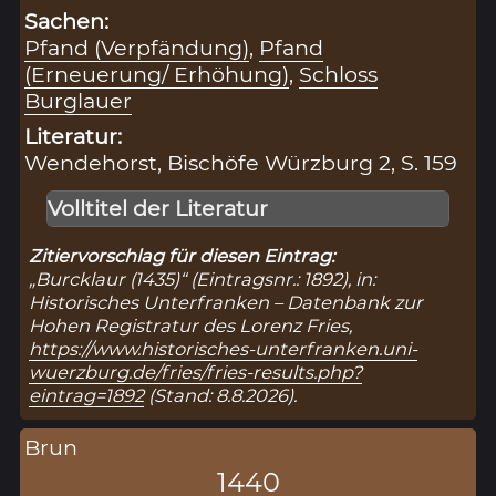
Sachen:
Pfand (Verpfändung)
,
Pfand
(Erneuerung/ Erhöhung)
,
Schloss
Burglauer
Literatur:
Wendehorst, Bischöfe Würzburg 2, S. 159
Volltitel der Literatur
Zitiervorschlag für diesen Eintrag:
„Burcklaur (1435)“ (Eintragsnr.: 1892), in:
Historisches Unterfranken – Datenbank zur
Hohen Registratur des Lorenz Fries,
https://www.historisches-unterfranken.uni-
wuerzburg.de/fries/fries-results.php?
eintrag=1892
(Stand: 8.8.2026).
Brun
1440