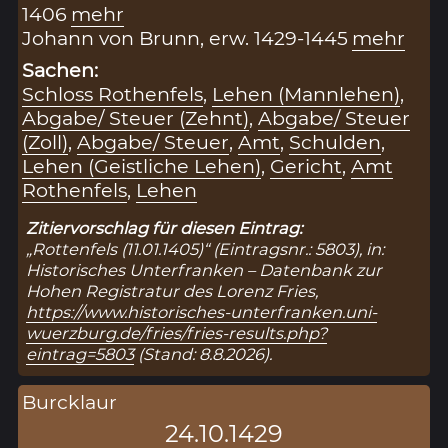
1406
mehr
Johann von Brunn, erw. 1429-1445
mehr
Sachen:
Schloss Rothenfels
,
Lehen (Mannlehen)
,
Abgabe/ Steuer (Zehnt)
,
Abgabe/ Steuer
(Zoll)
,
Abgabe/ Steuer
,
Amt
,
Schulden
,
Lehen (Geistliche Lehen)
,
Gericht
,
Amt
Rothenfels
,
Lehen
Zitiervorschlag für diesen Eintrag:
„Rottenfels (11.01.1405)“ (Eintragsnr.: 5803), in:
Historisches Unterfranken – Datenbank zur
Hohen Registratur des Lorenz Fries,
https://www.historisches-unterfranken.uni-
wuerzburg.de/fries/fries-results.php?
eintrag=5803
(Stand: 8.8.2026).
Burcklaur
24.10.1429