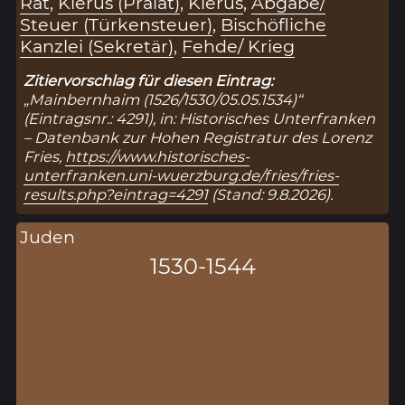
Rat
,
Klerus (Prälat)
,
Klerus
,
Abgabe/
Steuer (Türkensteuer)
,
Bischöfliche
Kanzlei (Sekretär)
,
Fehde/ Krieg
Zitiervorschlag für diesen Eintrag:
„Mainbernhaim (1526/1530/05.05.1534)“
(Eintragsnr.: 4291), in: Historisches Unterfranken
– Datenbank zur Hohen Registratur des Lorenz
Fries,
https://www.historisches-
unterfranken.uni-wuerzburg.de/fries/fries-
results.php?eintrag=4291
(Stand: 9.8.2026).
Juden
1530-1544