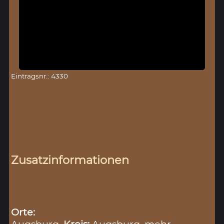
Eintragsnr.: 4330
Zusatzinformationen
Orte:
Augsburg,
Kreis:
Augsburg
mehr