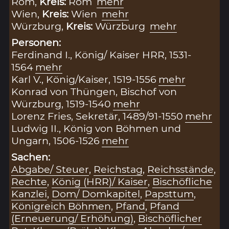
Rom,
Kreis:
Rom
mehr
Wien,
Kreis:
Wien
mehr
Würzburg,
Kreis:
Würzburg
mehr
Personen:
Ferdinand I., König/ Kaiser HRR, 1531-
1564
mehr
Karl V., König/Kaiser, 1519-1556
mehr
Konrad von Thüngen, Bischof von
Würzburg, 1519-1540
mehr
Lorenz Fries, Sekretär, 1489/91-1550
mehr
Ludwig II., König von Böhmen und
Ungarn, 1506-1526
mehr
Sachen:
Abgabe/ Steuer
,
Reichstag
,
Reichsstände
,
Rechte
,
König (HRR)/ Kaiser
,
Bischöfliche
Kanzlei
,
Dom/ Domkapitel
,
Papsttum
,
Königreich Böhmen
,
Pfand
,
Pfand
(Erneuerung/ Erhöhung)
,
Bischöflicher