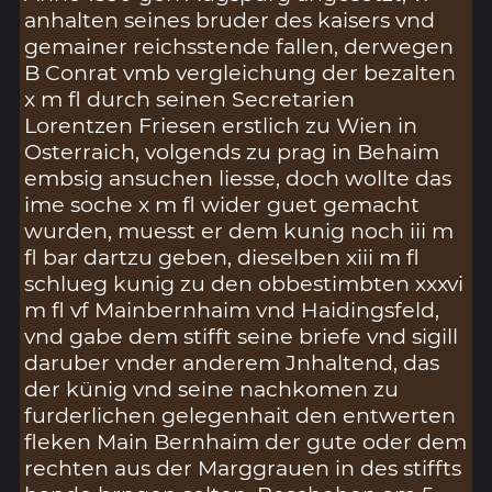
anhalten seines bruder des kaisers vnd
gemainer reichsstende fallen, derwegen
B Conrat vmb vergleichung der bezalten
x m fl durch seinen Secretarien
Lorentzen Friesen erstlich zu Wien in
Osterraich, volgends zu prag in Behaim
embsig ansuchen liesse, doch wollte das
ime soche x m fl wider guet gemacht
wurden, muesst er dem kunig noch iii m
fl bar dartzu geben, dieselben xiii m fl
schlueg kunig zu den obbestimbten xxxvi
m fl vf Mainbernhaim vnd Haidingsfeld,
vnd gabe dem stifft seine briefe vnd sigill
daruber vnder anderem Jnhaltend, das
der künig vnd seine nachkomen zu
furderlichen gelegenhait den entwerten
fleken Main Bernhaim der gute oder dem
rechten aus der Marggrauen in des stiffts