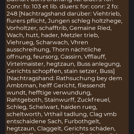
Conr: fo: 103 et lib. diuers: for: conr: 2 fo:
248 [Nachtragshand darüber: Viehtrieb,
flurers pflicht, Jungen schleg holtzhege,
Vorholtzer, schafftrib, Gemaine Ried,
Wach, hutt, hader, Metzler trieb,
Viehrueg, Scharwach, Vhren
ausschreihung, Thorn nächtliche
offnung, feursorg, Gassirn, Vfflauff,
Virtelmaister, hegtzaun, Buss anlegung,
Gerichts schopffen, stain setzer, Buss]
[Nachtragshand: Rathsuchung bey dem
Ambtman, helff Gericht, fliessendt
wundt, hefftige verwundung,
Rahtgeboth, Stainwurff, Zuckfreuel,
Schleg, Schelwart, haiden rueg,
scheltworth, Vrthail tadlung, Clag vmb
entschaidene Sach, Furbothgelt,
hegtzaun, Claggelt, Gerichts schäden,