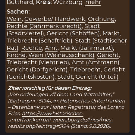
Bütthard,
Kreis:
Würzburg
mehr
Sachen:
Wein
,
Gewerbe/ Handwerk
,
Ordnung
,
Rechte (Jahrmarktsrecht)
,
Stadt
(Stadtviertel)
,
Gericht (Schöffen)
,
Markt
,
Triebrecht (Schaftrieb)
,
Stadt (Städtischer
Rat)
,
Rechte
,
Amt
,
Markt (Jahrmarkt)
,
Kirche
,
Wein (Weinausschank)
,
Gericht
,
Triebrecht (Viehtrieb)
,
Amt (Amtmann)
,
Gericht (Dorfgericht)
,
Triebrecht
,
Gericht
(Gerichtskosten)
,
Stadt
,
Gericht (Urteil)
Zitiervorschlag für diesen Eintrag:
„Von ordnungen vff dem Land (Mittelalter)“
(Eintragsnr.: 5194), in: Historisches Unterfranken
– Datenbank zur Hohen Registratur des Lorenz
Fries,
https://www.historisches-
unterfranken.uni-wuerzburg.de/fries/fries-
results.php?eintrag=5194
(Stand: 9.8.2026).