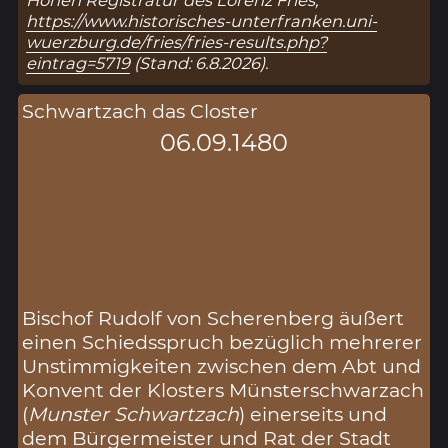
Hohen Registratur des Lorenz Fries,
https://www.historisches-unterfranken.uni-
wuerzburg.de/fries/fries-results.php?
eintrag=5719
(Stand: 6.8.2026).
Schwartzach das Closter
06.09.1480
Bischof Rudolf von Scherenberg äußert
einen Schiedsspruch bezüglich mehrerer
Unstimmigkeiten zwischen dem Abt und
Konvent der Klosters Münsterschwarzach
(
Munster Schwartzach
) einerseits und
dem Bürgermeister und Rat der Stadt