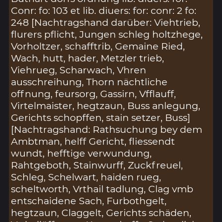
Conr: fo: 103 et lib. diuers: for: conr: 2 fo:
248 [Nachtragshand darüber: Viehtrieb,
flurers pflicht, Jungen schleg holtzhege,
Vorholtzer, schafftrib, Gemaine Ried,
Wach, hutt, hader, Metzler trieb,
Viehrueg, Scharwach, Vhren
ausschreihung, Thorn nächtliche
offnung, feursorg, Gassirn, Vfflauff,
Virtelmaister, hegtzaun, Buss anlegung,
Gerichts schopffen, stain setzer, Buss]
[Nachtragshand: Rathsuchung bey dem
Ambtman, helff Gericht, fliessendt
wundt, hefftige verwundung,
Rahtgeboth, Stainwurff, Zuckfreuel,
Schleg, Schelwart, haiden rueg,
scheltworth, Vrthail tadlung, Clag vmb
entschaidene Sach, Furbothgelt,
hegtzaun, Claggelt, Gerichts schäden,