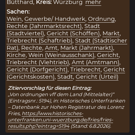
Bütthard,
Kreis:
Würzburg
mehr
Sachen:
Wein
,
Gewerbe/ Handwerk
,
Ordnung
,
Rechte (Jahrmarktsrecht)
,
Stadt
(Stadtviertel)
,
Gericht (Schöffen)
,
Markt
,
Triebrecht (Schaftrieb)
,
Stadt (Städtischer
Rat)
,
Rechte
,
Amt
,
Markt (Jahrmarkt)
,
Kirche
,
Wein (Weinausschank)
,
Gericht
,
Triebrecht (Viehtrieb)
,
Amt (Amtmann)
,
Gericht (Dorfgericht)
,
Triebrecht
,
Gericht
(Gerichtskosten)
,
Stadt
,
Gericht (Urteil)
Zitiervorschlag für diesen Eintrag:
„Von ordnungen vff dem Land (Mittelalter)“
(Eintragsnr.: 5194), in: Historisches Unterfranken
– Datenbank zur Hohen Registratur des Lorenz
Fries,
https://www.historisches-
unterfranken.uni-wuerzburg.de/fries/fries-
results.php?eintrag=5194
(Stand: 6.8.2026).