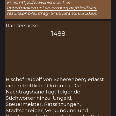
Fries,
https://www.historisches-
unterfranken.uni-wuerzburg.de/fries/fries-
results.php?eintrag=6468
(Stand: 6.8.2026).
Randersacker
1488
Bischof Rudolf von Scherenberg erlässt
eine schriftliche Ordnung. Die
Nachtragshand fügt folgende
Stichwörter hinzu: Ungeld,
Steuermeister, Ratssitzungen,
Stadtschreiber, Verkündung und