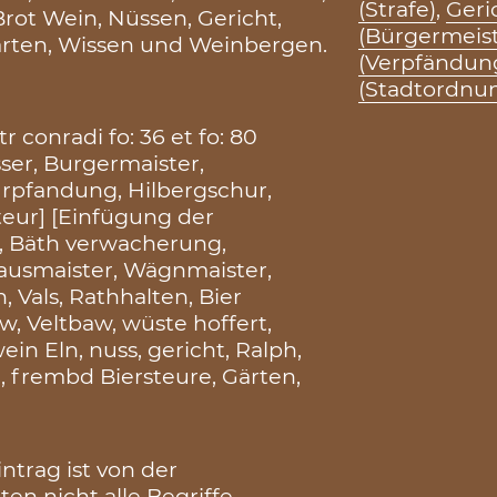
(Strafe)
,
Geri
rot Wein, Nüssen, Gericht,
(Bürgermeist
ärten, Wissen und Weinbergen.
(Verpfändun
(Stadtordnu
r conradi fo: 36 et fo: 80
ser, Burgermaister,
urpfandung, Hilbergschur,
teur] [Einfügung der
f, Bäth verwacherung,
hausmaister, Wägnmaister,
, Vals, Rathhalten, Bier
, Veltbaw, wüste hoffert,
in Eln, nuss, gericht, Ralph,
 frembd Biersteure, Gärten,
ntrag ist von der
en nicht alle Begriffe