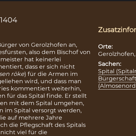
 1404
Zusatzinfo
Bürger von Gerolzhofen an,
Orte:
esfürsten, also dem Bischof von
Gerolzhofen
meister hat keinerlei
Sachen:
ntiert, dass er sich nicht
Spital (Spita
sen röke
) für die Armen im
Bürgerschaf
usgeliehen wird, und dass man
(Almosenord
Fries kommentiert weiterhin,
für das Spital finde. Er stellt
eben mit dem Spital umgehen,
n im Spital versorgt werden,
die auf mehrere Jahre
ch die Pflegschaft des Spitals
nicht viel für die