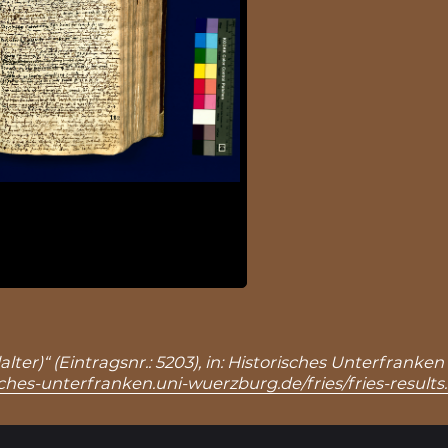
lter)“ (Eintragsnr.: 5203), in: Historisches Unterfrank
sches-unterfranken.uni-wuerzburg.de/fries/fries-result