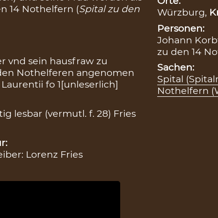
Orte:
en 14 Nothelfern (
Spital zu den
Würzburg,
K
Personen:
Johann Korbfi
zu den 14 No
er vnd sein hausfraw zu
Sachen:
zu den Nothelferen angenomen
Spital (Spita
aurentii fo 1[unleserlich]
Nothelfern 
g lesbar (vermutl. f. 28) Fries
r:
eiber: Lorenz Fries