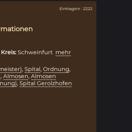
Eintragsnr.: 2222
rmationen
,
Kreis:
Schweinfurt
mehr
lmeister)
,
Spital
,
Ordnung
,
t
,
Almosen
,
Almosen
nung)
,
Spital Gerolzhofen