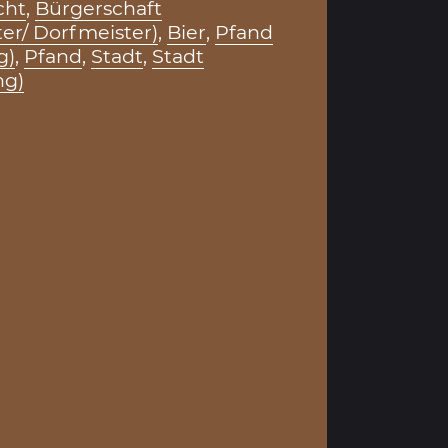
cht
,
Bürgerschaft
er/ Dorfmeister)
,
Bier
,
Pfand
g)
,
Pfand
,
Stadt
,
Stadt
ng)