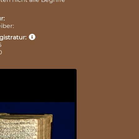
r:
iber:
istratur:
6
0