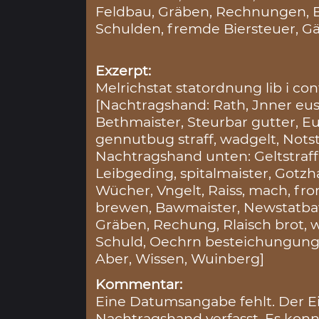
Feldbau, Gräben, Rechnungen, B
Schulden, fremde Biersteuer, G
Exzerpt:
Melrichstat statordnung lib i cont
[Nachtragshand: Rath, Jnner eus
Bethmaister, Steurbar gutter, E
gennutbug straff, wadgelt, Nots
Nachtragshand unten: Geltstraf
Leibgeding, spitalmaister, Gotz
Wücher, Vngelt, Raiss, mach, fron
brewen, Bawmaister, Newstatbaw
Gräben, Rechung, Rlaisch brot, we
Schuld, Oechrn besteichungung,
Aber, Wissen, Wuinberg]
Kommentar:
Eine Datumsangabe fehlt. Der Ei
Nachtragshand verfasst. Es konnt