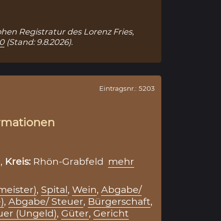
ohen Registratur des Lorenz Fries,
10
(Stand: 9.8.2026).
Eintragsnr.: 5203
rmationen
,
Kreis:
Rhön-Grabfeld
mehr
lmeister)
,
Spital
,
Wein
,
Abgabe/
)
,
Abgabe/ Steuer
,
Bürgerschaft
,
er (Ungeld)
,
Güter
,
Gericht