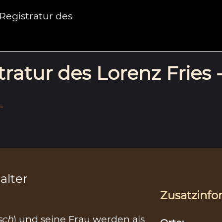
egistratur des
ratur des Lorenz Fries 
.
alter
Zusatzinfo
sch
) und seine Frau werden als