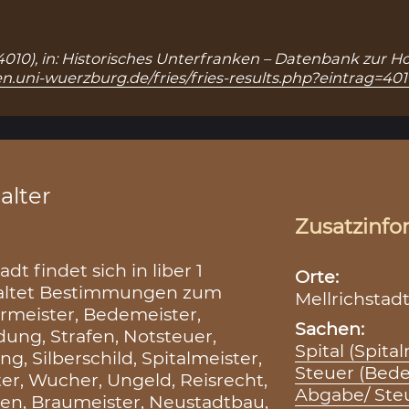
.: 4010), in: Historisches Unterfranken – Datenbank zur H
n.uni-wuerzburg.de/fries/fries-results.php?eintrag=40
alter
Zusatzinfo
t findet sich in liber 1
Orte:
haltet Bestimmungen zum
Mellrichstadt
rmeister, Bedemeister,
Sachen:
ung, Strafen, Notsteuer,
Spital (Spita
ng, Silberschild, Spitalmeister,
Steuer (Bede
r, Wucher, Ungeld, Reisrecht,
Abgabe/ Steu
uen, Braumeister, Neustadtbau,